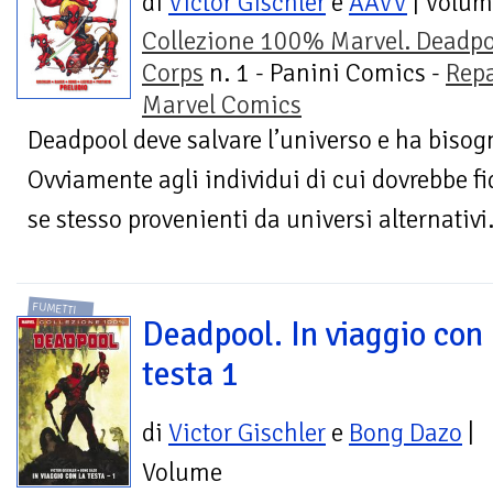
di
Victor Gischler
e
AAVV
| Volum
Collezione 100% Marvel. Deadpo
Corps
n. 1 - Panini Comics -
Repa
Marvel Comics
Deadpool deve salvare l’universo e ha bisogn
Ovviamente agli individui di cui dovrebbe fid
se stesso provenienti da universi alternativi.
FUMETTI
Deadpool. In viaggio con 
testa 1
di
Victor Gischler
e
Bong Dazo
|
Volume