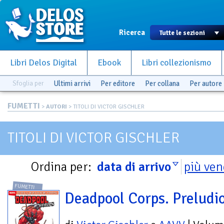
Ricerca
Libri Delos Digital
Ebook
Libri collezionismo
Sfoglia per
Ultimi arrivi
Per editore
Per collana
Per autore
FUMETTI
>
AUTORI
> TITOLI DI VICTOR GISCHLER
TITOLI DI VICTOR GISCHLER
Ordina per:
data di arrivo
più ven
FUMETTI
Deadpool Corps. Preludi