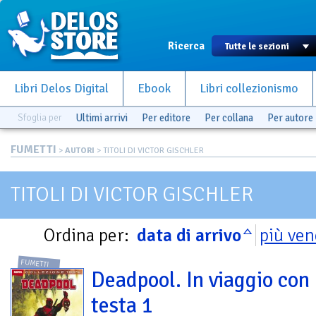
Ricerca
Libri Delos Digital
Ebook
Libri collezionismo
Sfoglia per
Ultimi arrivi
Per editore
Per collana
Per autore
FUMETTI
>
AUTORI
> TITOLI DI VICTOR GISCHLER
TITOLI DI VICTOR GISCHLER
Ordina per:
data di arrivo
più ven
FUMETTI
Deadpool. In viaggio con 
testa 1