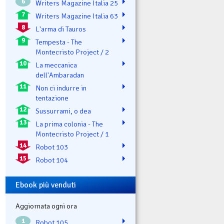
6
Writers Magazine Italia 25
7
Writers Magazine Italia 63
8
L'arma di Tauros
9
Tempesta - The
Montecristo Project / 2
10
La meccanica
dell'Ambaradan
11
Non ci indurre in
tentazione
12
Sussurrami, o dea
13
La prima colonia - The
Montecristo Project / 1
14
Robot 103
15
Robot 104
Ebook più venduti
Aggiornata ogni ora
1
Robot 105