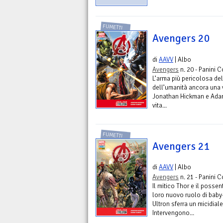
FUMETTI
Avengers 20
di
AAVV
| Albo
Avengers
n. 20 - Panini 
L’arma più pericolosa del 
dell’umanità ancora una v
Jonathan Hickman e Adam 
vita...
FUMETTI
Avengers 21
di
AAVV
| Albo
Avengers
n. 21 - Panini 
Il mitico Thor e il posse
loro nuovo ruolo di baby-
Ultron sferra un micidiale
Intervengono...