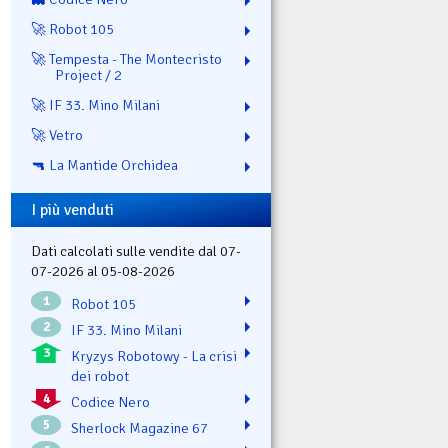
🚀 Robot 105
🚀 Tempesta - The Montecristo
Project / 2
🚀 IF 33. Mino Milani
🚀 Vetro
🔫 La Mantide Orchidea
I più venduti
Dati calcolati sulle vendite dal 07-
07-2026 al 05-08-2026
1
Robot 105
2
IF 33. Mino Milani
3
Kryzys Robotowy - La crisi
dei robot
4
Codice Nero
5
Sherlock Magazine 67