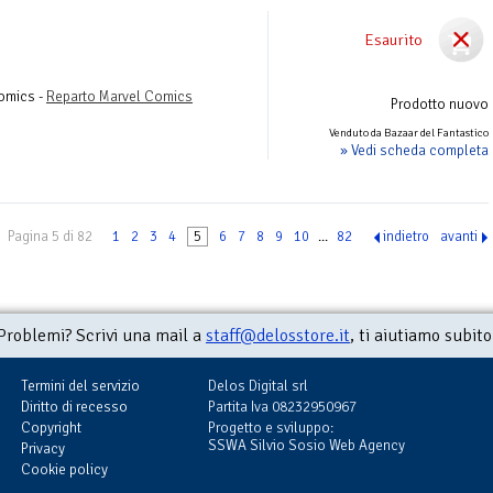
Esaurito
Comics -
Reparto Marvel Comics
Prodotto nuovo
Venduto da Bazaar del Fantastico
» Vedi scheda completa
Pagina 5 di 82
1
2
3
4
5
6
7
8
9
10
...
82
indietro
avanti
Problemi? Scrivi una mail a
staff@delosstore.it
, ti aiutiamo subito
Termini del servizio
Delos Digital srl
Diritto di recesso
Partita Iva 08232950967
Copyright
Progetto e sviluppo:
SSWA Silvio Sosio Web Agency
Privacy
Cookie policy