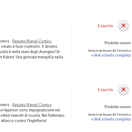
Esaurito
Comics -
Reparto Marvel Comics
Prodotto nuovo
creato è fuori controllo. Il destino
Venduto da Bazaar del Fantastico
olta è nelle mani degli Avengers! Di
» Vedi scheda completa
Kubert. Una giornata tranquilla nella
Esaurito
Comics -
Reparto Marvel Comics
Prodotto nuovo
nte Hyperion sono impegnatissimi nel
Venduto da Bazaar del Fantastico
sitter/ maestri di scuola. Nel frattempo
» Vedi scheda completa
 attacco contro l’Inghilterra!