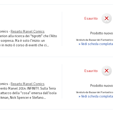
Esaurito
Comics -
Reparto Marvel Comics
Prodotto nuovo
ion alla ricerca dei “tigrotti” che l’Alto
Venduto da Bazaar del Fantastico
 sorpresa. Ma è solo l’inizio: un
» Vedi scheda completa
in moto il corso di eventi che ci...
Esaurito
Comics -
Reparto Marvel Comics
Prodotto nuovo
vento Marvel 2014: INFINITY. Sulla Terra
Venduto da Bazaar del Fantastico
l’attacco della “cosa” emersa dall’isola
» Vedi scheda completa
ickman, Nick Spencer e Stefano...