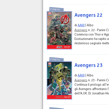
FUMETTI
Avengers 22
di
AAVV
| Albo
Avengers
n. 22 - Panini 
Comincia con Thor e Hyper
Evoluzionario ha rapito a
misterioso segnale mette 
FUMETTI
Avengers 23
di
AAVV
| Albo
Avengers
n. 23 - Panini 
Continua il prologo all’e
gli Avengers affrontano 
dell’A.I.M. Di Jonathan H