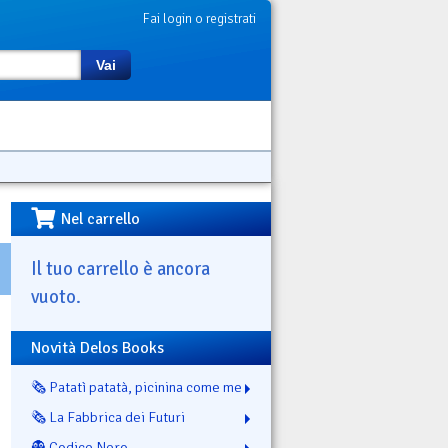
Fai login o registrati
Vai
Nel carrello
Il tuo carrello è ancora
vuoto.
Novità Delos Books
🗞️ Patatì patatà, picinina come me
🗞️ La Fabbrica dei Futuri
👻 Codice Nero