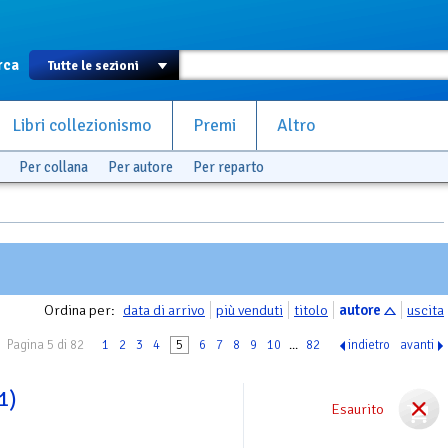
rca
Libri collezionismo
Premi
Altro
Per collana
Per autore
Per reparto
Ordina per:
data di arrivo
più venduti
titolo
autore
uscita
Pagina 5 di 82
1
2
3
4
5
6
7
8
9
10
...
82
indietro
avanti
1)
Esaurito