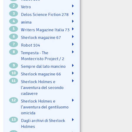
2
Vetro
3
Delos Science Fiction 278
4
ənima
5
Writers Magazine Italia 73
6
Sherlock magazine 67
7
Robot 104
8
Tempesta - The
Montecristo Project / 2
9
Sempre dal lato mancino
10
Sherlock magazine 66
11
Sherlock Holmes e
l'avventura del secondo
cadavere
12
Sherlock Holmes e
l’avventura del gentiluomo
omicida
13
Dagli archivi di Sherlock
Holmes