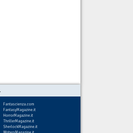
.
Fantascienza.com
FantasyMagazine.it
HorrorMagazine.it
ThrillerMagazine.it
SherlockMagazine.it
WritersMagazine.it