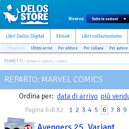
Ricerca
Libri Delos Digital
Ebook
Libri collezionismo
Sfoglia per
Ultimi arrivi
Per editore
Per collana
Per autore
FUMETTI
> REPARTO: MARVEL COMICS
REPARTO: MARVEL COMICS
Ordina per:
data di arrivo
più vend
Pagina 6 di 82
1
2
3
4
5
6
7
8
9
FUMETTI
Avengers 25. Variant