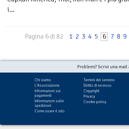
i...
Pagina 6 di 82
1
2
3
4
5
6
7
8
9
Problemi? Scrivi una mail
Chi siamo
Termini del servizio
L'Associazione
Diritto di recesso
Informazioni sui
Copyright
pagamenti
Privacy
Informazioni sulle
Cookie policy
spedizioni
Come usare il sito