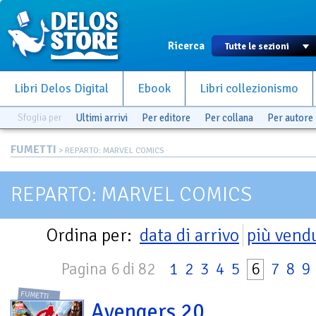
Ricerca
Libri Delos Digital
Ebook
Libri collezionismo
Sfoglia per
Ultimi arrivi
Per editore
Per collana
Per autore
FUMETTI
> REPARTO: MARVEL COMICS
REPARTO: MARVEL COMICS
Ordina per:
data di arrivo
più vend
Pagina 6 di 82
1
2
3
4
5
6
7
8
9
FUMETTI
Avengers 20