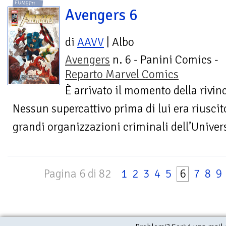
FUMETTI
Avengers 6
di
AAVV
| Albo
Avengers
n. 6 - Panini Comics -
Reparto Marvel Comics
È arrivato il momento della rivi
Nessun supercattivo prima di lui era riuscito
grandi organizzazioni criminali dell’Univers
Pagina 6 di 82
1
2
3
4
5
6
7
8
9