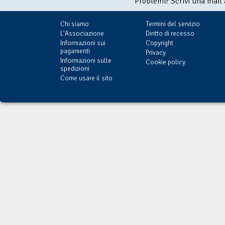
Problemi? Scrivi una mail
Chi siamo
Termini del servizio
L'Associazione
Diritto di recesso
Informazioni sui
Copyright
pagamenti
Privacy
Informazioni sulle
Cookie policy
spedizioni
Come usare il sito