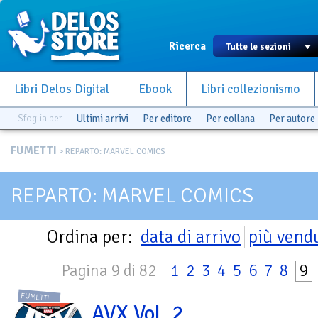
Ricerca
Libri Delos Digital
Ebook
Libri collezionismo
Sfoglia per
Ultimi arrivi
Per editore
Per collana
Per autore
FUMETTI
> REPARTO: MARVEL COMICS
REPARTO: MARVEL COMICS
Ordina per:
data di arrivo
più vend
Pagina 9 di 82
1
2
3
4
5
6
7
8
9
FUMETTI
AVX Vol. 2