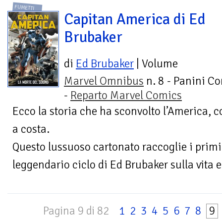
FUMETTI
Capitan America di Ed
Brubaker
di
Ed Brubaker
| Volume
Marvel Omnibus
n. 8 - Panini C
-
Reparto Marvel Comics
Ecco la storia che ha sconvolto l’America, 
a costa.
Questo lussuoso cartonato raccoglie i primi
leggendario ciclo di Ed Brubaker sulla vita e.
Pagina 9 di 82
1
2
3
4
5
6
7
8
9