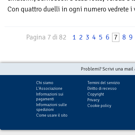
Con quattro duelli in ogni numero vedrete i vo
Pagina 7 di 82
1
2
3
4
5
6
7
8
9
Problemi? Scrivi una mail
Chi siamo
Termini del servizio
L'Associazione
Diritto di recesso
Informazioni sui
Copyright
pagamenti
Privacy
Informazioni sulle
Cookie policy
spedizioni
Come usare il sito