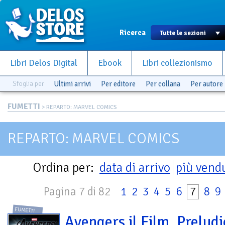
Ricerca
Libri Delos Digital
Ebook
Libri collezionismo
Sfoglia per
Ultimi arrivi
Per editore
Per collana
Per autore
FUMETTI
> REPARTO: MARVEL COMICS
REPARTO: MARVEL COMICS
Ordina per:
data di arrivo
più vend
Pagina 7 di 82
1
2
3
4
5
6
7
8
9
FUMETTI
Avengers il Film. Preludi