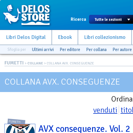
Ricerca
Libri Delos Digital
Ebook
Libri collezionismo
Sfoglia per
Ultimi arrivi
Per editore
Per collana
Per autore
FUMETTI
>
COLLANE
> COLLANA AVX. CONSEGUENZE
COLLANA AVX. CONSEGUENZE
Ordina
venduti
tito
FUMETTI
AVX conseguenze. Vol. 2