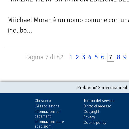
Miichael Moran è un uomo comune con una
incubo...
Pagina 7 di 82
1
2
3
4
5
6
7
8
9
Problemi? Scrivi una mail
Chi siamo
Termini del servizio
L'Associazione
Diritto di recesso
Informazioni sui
Copyright
pagamenti
Privacy
Informazioni sulle
Cookie policy
spedizioni