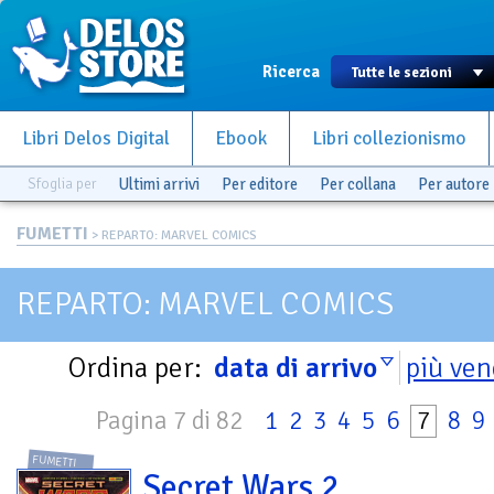
Ricerca
Libri Delos Digital
Ebook
Libri collezionismo
Sfoglia per
Ultimi arrivi
Per editore
Per collana
Per autore
FUMETTI
> REPARTO: MARVEL COMICS
REPARTO: MARVEL COMICS
Ordina per:
data di arrivo
più ven
Pagina 7 di 82
1
2
3
4
5
6
7
8
9
FUMETTI
Secret Wars 2