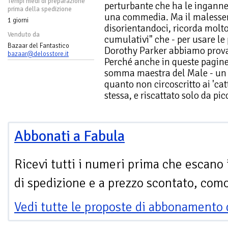
Tempi medi di preparazione
perturbante che ha le ingannev
prima della spedizione
una commedia. Ma il malessere
1 giorni
disorientandoci, ricorda molto d
Venduto da
cumulativi" che - per usare le
Bazaar del Fantastico
Dorothy Parker abbiamo provat
bazaar@delosstore.it
Perché anche in queste pagine
somma maestra del Male - un 
quanto non circoscritto ai 'cat
stessa, e riscattato solo da picc
Abbonati a Fabula
Ricevi tutti i numeri prima che escano 
di spedizione e a prezzo scontato, com
Vedi tutte le proposte di abbonamento 