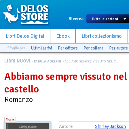
Ricerca
Libri Delos Digital
Ebook
Libri collezionismo
Sfoglia per
Ultimi arrivi
Per editore
Per collana
Per autore
LIBRI NUOVI
>
FABULA ADELPHI
> ABBIAMO SEMPRE VISSUTO NEL C...
Abbiamo sempre vissuto nel
castello
Romanzo
Autore
Shirley Jackson