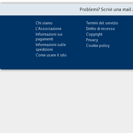
Problemi? Scrivi una mail
Chi siamo
Termini del servizio
L'Associazione
Diritto di recesso
Informazioni sui
Copyright
pagamenti
Privacy
Informazioni sulle
Cookie policy
spedizioni
Come usare il sito