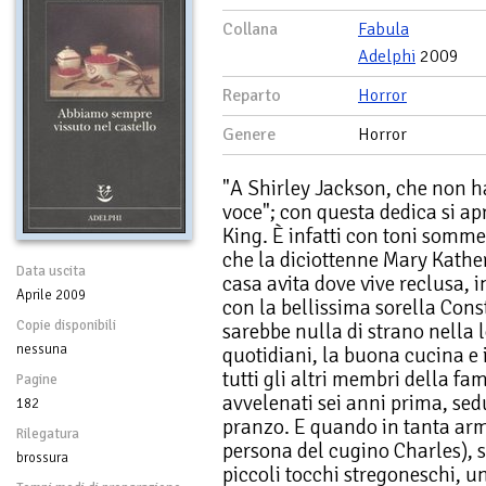
Collana
Fabula
Adelphi
2009
Reparto
Horror
Genere
Horror
"A Shirley Jackson, che non h
voce"; con questa dedica si ap
King. È infatti con toni somme
che la diciottenne Mary Kathe
Data uscita
casa avita dove vive reclusa, in
Aprile 2009
con la bellissima sorella Cons
Copie disponibili
sarebbe nulla di strano nella l
nessuna
quotidiani, la buona cucina e 
tutti gli altri membri della f
Pagine
avvelenati sei anni prima, sedu
182
pranzo. E quando in tanta arm
Rilegatura
persona del cugino Charles), si
brossura
piccoli tocchi stregoneschi, u