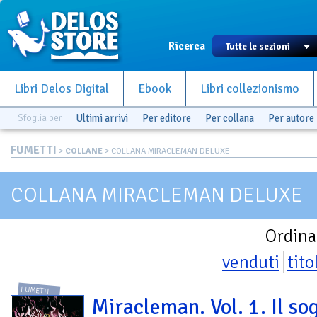
Ricerca
Libri Delos Digital
Ebook
Libri collezionismo
Sfoglia per
Ultimi arrivi
Per editore
Per collana
Per autore
FUMETTI
>
COLLANE
> COLLANA MIRACLEMAN DELUXE
COLLANA MIRACLEMAN DELUXE
Ordina
venduti
tito
FUMETTI
Miracleman. Vol. 1. Il so