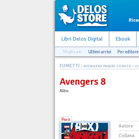
Rice
Libri Delos Digital
Ebook
Sfoglia per
Ultimi arrivi
Per editore
FUMETTI
>
AVENGERS PANINI COMICS
> AV
Avengers 8
Albo
Autore
Collana