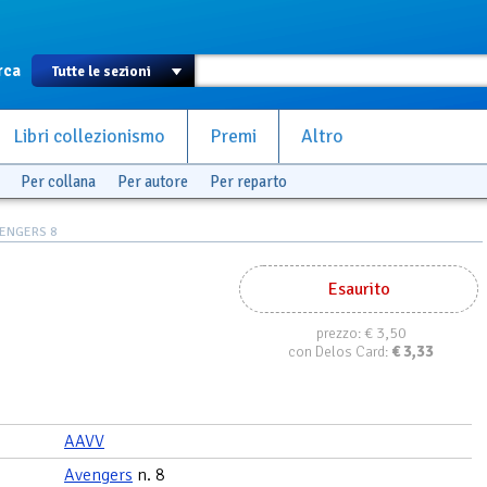
rca
Libri collezionismo
Premi
Altro
Per collana
Per autore
Per reparto
ENGERS 8
Esaurito
€ 3,50
prezzo:
€
3,33
con Delos Card:
AAVV
Avengers
n. 8