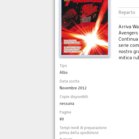
Reparto
Arriva Wa
Avengers 
Continua 
serie com
nostro gr
mitica ru
Tipo
Albo
Data uscita
Novembre 2012
Copie disponibili
nessuna
Pagine
80
Tempi medi di preparazione
prima della spedizione