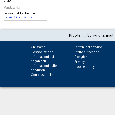
1 giorni
Venduto da
Bazaar del Fantastico
bazaar@delosstore.it
Problemi? Scrivi una mail
Chi siamo
Termini del servizio
L'Associazione
Diritto di recesso
Informazioni sui
Copyright
pagamenti
Privacy
Informazioni sulle
Cookie policy
spedizioni
Come usare il sito