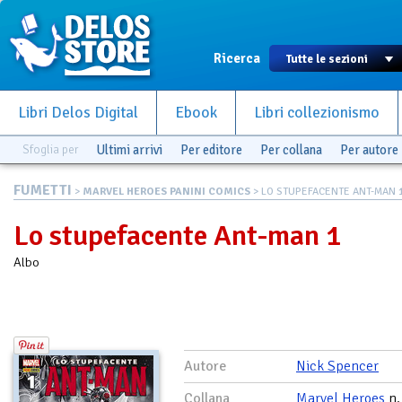
Ricerca
Libri Delos Digital
Ebook
Libri collezionismo
Sfoglia per
Ultimi arrivi
Per editore
Per collana
Per autore
FUMETTI
>
MARVEL HEROES PANINI COMICS
> LO STUPEFACENTE ANT-MAN 
Lo stupefacente Ant-man 1
Albo
Autore
Nick Spencer
Collana
Marvel Heroes
n.