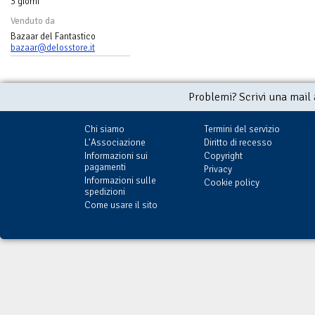
3 giorni
Venduto da
Bazaar del Fantastico
bazaar@delosstore.it
Problemi? Scrivi una mail
Chi siamo
Termini del servizio
L'Associazione
Diritto di recesso
Informazioni sui
Copyright
pagamenti
Privacy
Informazioni sulle
Cookie policy
spedizioni
Come usare il sito