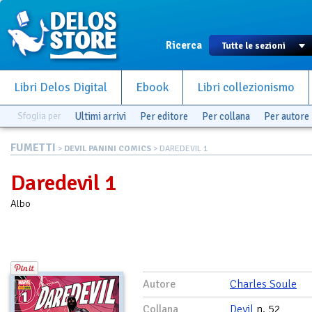
Ricerca
Libri Delos Digital
Ebook
Libri collezionismo
Sfoglia per
Ultimi arrivi
Per editore
Per collana
Per autore
FUMETTI
>
DEVIL PANINI COMICS
> DAREDEVIL 1
Daredevil 1
Albo
Autore
Charles Soule
Collana
Devil
n. 52