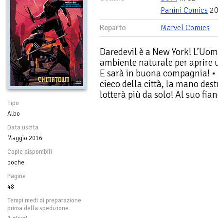
Panini Comics
20
Reparto
Marvel Comics
Daredevil è a New York! L’Uom
ambiente naturale per aprire u
E sarà in buona compagnia! • 
cieco della città, la mano dest
lotterà più da solo! Al suo fia
Tipo
Albo
Data uscita
Maggio 2016
Copie disponibili
poche
Pagine
48
Tempi medi di preparazione
prima della spedizione