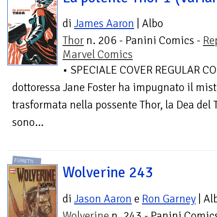
di
James Aaron
| Albo
Thor
n. 206 - Panini Comics -
Re
Marvel Comics
• SPECIALE COVER REGULAR CON
dottoressa Jane Foster ha impugnato il misti
trasformata nella possente Thor, la Dea del 
sono...
FUMETTI
Wolverine 243
di
Jason Aaron
e
Ron Garney
| Al
Wolverine
n. 243 - Panini Comics