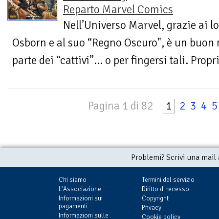
Reparto Marvel Comics
Nell’Universo Marvel, grazie ai 
Osborn e al suo “Regno Oscuro", è un buon 
parte dei “cattivi”... o per fingersi tali. Pro
Pagina 1 di 82
1
2
3
4
5
Problemi? Scrivi una mail
Chi siamo
Termini del servizio
L'Associazione
Diritto di recesso
Informazioni sui
Copyright
pagamenti
Privacy
Informazioni sulle
Cookie policy