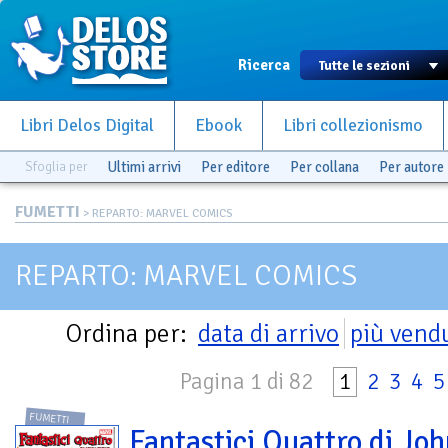
Ricerca
Libri Delos Digital
Ebook
Libri collezionismo
Sfoglia per
Ultimi arrivi
Per editore
Per collana
Per autore
FUMETTI
> REPARTO: MARVEL COMICS
REPARTO: MARVEL COMICS
Ordina per:
data di arrivo
più vend
Pagina 1 di 82
1
2
3
4
5
FUMETTI
Fantastici Quattro di Jo