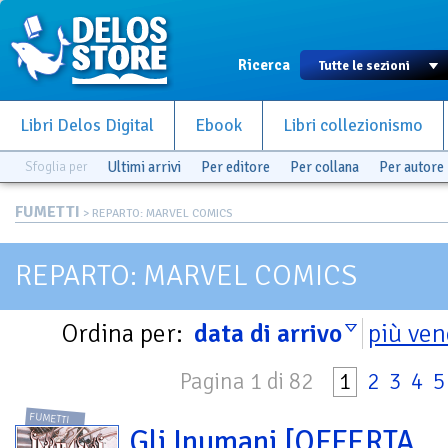
Ricerca
Libri Delos Digital
Ebook
Libri collezionismo
Sfoglia per
Ultimi arrivi
Per editore
Per collana
Per autore
FUMETTI
> REPARTO: MARVEL COMICS
REPARTO: MARVEL COMICS
Ordina per:
data di arrivo
più ven
Pagina 1 di 82
1
2
3
4
5
FUMETTI
Gli Inumani [OFFERTA