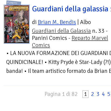
FUMETTI
Guardiani della galassia
di
Brian M. Bendis
| Albo
Guardiani della Galassia
n. 33 -
Panini Comics -
Reparto Marvel
Comics
• LA NUOVA FORMAZIONE DEI GUARDIANI 
QUINDICINALE! • Kitty Pryde è Star-Lady (?!)
banda! • Il team artistico formato da Brian B
Pagina 1 di 82
1
2
3
4
5