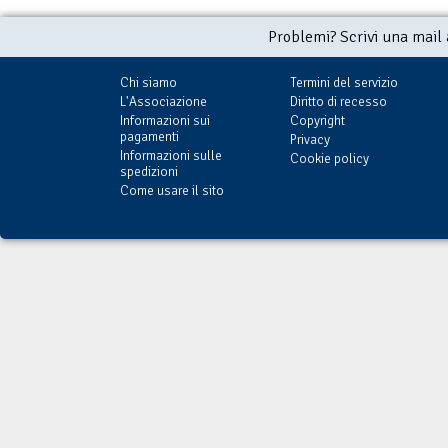
Problemi? Scrivi una mail
Chi siamo
Termini del servizio
L'Associazione
Diritto di recesso
Informazioni sui
Copyright
pagamenti
Privacy
Informazioni sulle
Cookie policy
spedizioni
Come usare il sito