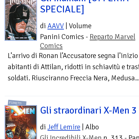
SPECIALE]
di
AAVV
| Volume
Panini Comics -
Reparto Marvel
Comics
L’arrivo di Ronan l’Accusatore segna l’inizio 
abitanti di Attilan, ridotti in schiavitù e tr
soldati. Riusciranno Freccia Nera, Medusa..
FUMETTI
Gli straordinari X-Men 3
di
Jeff Lemire
| Albo
Gli Incredibili X-Men
n. 313 - Pan