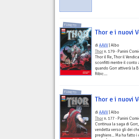
FUMETTI
Thor e i nuovi 
di
AAVV
| Albo
Thor
n. 179 - Panini Comi
Thor il Re, Thor il Vendic
sconfitti mentre il conto 
quando Gorr attiverà la 
Ribic....
FUMETTI
Thor e i nuovi 
di
AAVV
| Albo
Thor
n. 177 - Panini Comi
Continua la saga di Gorr, 
vendetta verso gli dei c
preghiere… Ma ha fatto i