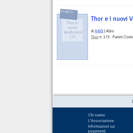
FUMETTI
Thor e i nuovi 
Thor e i
nuovi
di
AAVV
| Albo
Vendicatori
175
Thor
n. 173 - Panini Comi
Chi siamo
L'Associazione
Informazioni sui
pagamenti