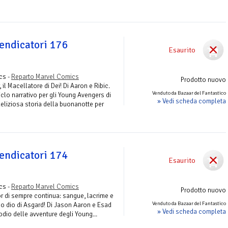
Vendicatori 176
Esaurito
cs -
Reparto Marvel Comics
Prodotto nuovo
, il Macellatore di Dei! Di Aaron e Ribic.
Venduto da Bazaar del Fantastico
clo narrativo per gli Young Avengers di
» Vedi scheda completa
eliziosa storia della buonanotte per
Vendicatori 174
Esaurito
cs -
Reparto Marvel Comics
Prodotto nuovo
or di sempre continua: sangue, lacrime e
Venduto da Bazaar del Fantastico
mo dio di Asgard! Di Jason Aaron e Esad
» Vedi scheda completa
odio delle avventure degli Young...