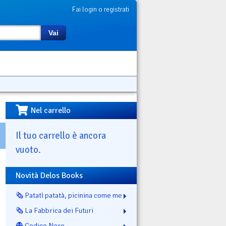
Fai login o registrati
Vai
Nel carrello
Il tuo carrello è ancora
vuoto.
Novità Delos Books
🗞️ Patatì patatà, picinina come me
🗞️ La Fabbrica dei Futuri
👻 Codice Nero