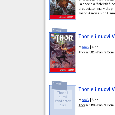
La caccia a Malekith è c
di cacciatori mai vista pr
Jason Aaron e Ron Garney
FUMETTI
Thor e i nuovi 
di
AAVV
| Albo
Thor
n. 181 - Panini Comi
FUMETTI
Thor e i nuovi 
Thor e i
nuovi
di
AAVV
| Albo
Vendicatori
180
Thor
n. 180 - Panini Comi