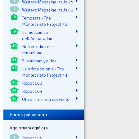
6
Writers Magazine Italia 25
7
Writers Magazine Italia 63
8
Tempesta - The
Montecristo Project / 2
9
La meccanica
dell'Ambaradan
10
Non ci indurre in
tentazione
11
Sussurrami, o dea
12
La prima colonia - The
Montecristo Project / 1
13
Robot 103
14
Robot 104
15
Oltre il pianeta del vento
Ebook più venduti
Aggiornata ogni ora
1
Robot 105