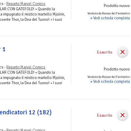
cs -
Reparto Marvel Comics
Prodotto nuovo
LAR CON GATEFOLD! • Quando la
Venduto da Bazaar del Fantastico
 impugnato il mistico martello Mjolnir,
» Vedi scheda completa
ssente Thor, la Dea del Tuono! • I suoi
r 1
Esaurito
cs -
Reparto Marvel Comics
Prodotto nuovo
LAR CON GATEFOLD! • Quando la
Venduto da Bazaar del Fantastico
 impugnato il mistico martello Mjolnir,
» Vedi scheda completa
ssente Thor, la Dea del Tuono! • I suoi
Vendicatori 12 (182)
Esaurito
cs -
Reparto Marvel Comics