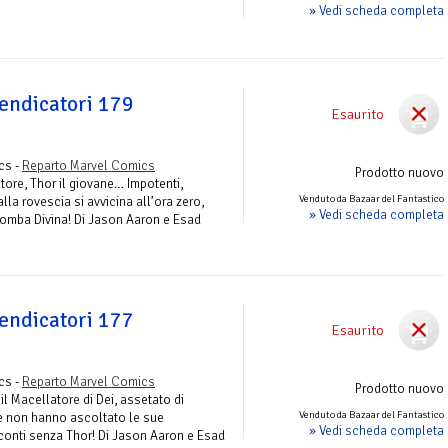
» Vedi scheda completa
Vendicatori 179
Esaurito
cs -
Reparto Marvel Comics
Prodotto nuovo
atore, Thor il giovane… Impotenti,
Venduto da Bazaar del Fantastico
alla rovescia si avvicina all’ora zero,
» Vedi scheda completa
Bomba Divina! Di Jason Aaron e Esad
Vendicatori 177
Esaurito
cs -
Reparto Marvel Comics
Prodotto nuovo
il Macellatore di Dei, assetato di
Venduto da Bazaar del Fantastico
he non hanno ascoltato le sue
» Vedi scheda completa
 conti senza Thor! Di Jason Aaron e Esad