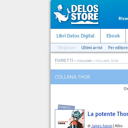
Rice
Libri Delos Digital
Ebook
Sfoglia per
Ultimi arrivi
Per editore
FUMETTI
>
COLLANE
> COLLANA THOR
COLLANA THOR
Or
FUMETTI
La potente Thor
di
James Aaron
| Albo