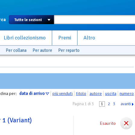
rca
Libri collezionismo
Premi
Altro
Per collana
Per autore
Per reparto
dina per:
data di arrivo
più venduti
titolo
autore
uscita
numero
Pagina 1 di 3
1
2
3
avanti
 1 (Variant)
Esaurito