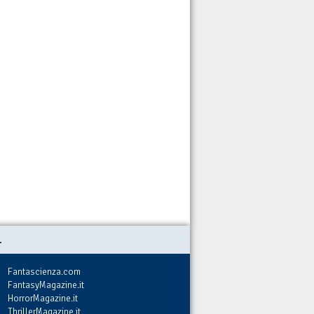
.
Fantascienza.com
FantasyMagazine.it
HorrorMagazine.it
ThrillerMagazine.it