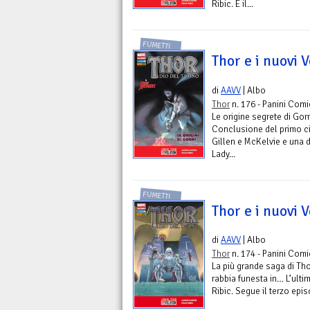
Ribic. È il...
FUMETTI
Thor e i nuovi 
di
AAVV
| Albo
Thor
n. 176 - Panini Comi
Le origine segrete di Gorr
Conclusione del primo ci
Gillen e McKelvie e una d
Lady...
FUMETTI
Thor e i nuovi 
di
AAVV
| Albo
Thor
n. 174 - Panini Comi
La più grande saga di Th
rabbia funesta in… L’ulti
Ribic. Segue il terzo epis