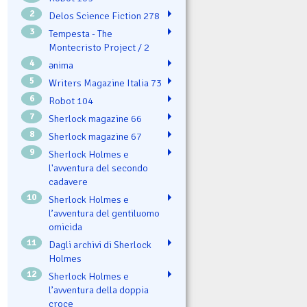
2
Delos Science Fiction 278
3
Tempesta - The
Montecristo Project / 2
4
ənima
5
Writers Magazine Italia 73
6
Robot 104
7
Sherlock magazine 66
8
Sherlock magazine 67
9
Sherlock Holmes e
l'avventura del secondo
cadavere
10
Sherlock Holmes e
l’avventura del gentiluomo
omicida
11
Dagli archivi di Sherlock
Holmes
12
Sherlock Holmes e
l’avventura della doppia
croce