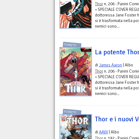
Thor
n. 206 - Panini Comi
• SPECIALE COVER REGU
dottoressa Jane Foster ha
si è trasformata nella po
nemici sono...
FUMETTI
La potente Tho
di
James Aaron
| Albo
Thor
n. 206 - Panini Comi
• SPECIALE COVER REGU
dottoressa Jane Foster ha
si è trasformata nella po
nemici sono...
FUMETTI
Thor e i nuovi 
di
AAVV
| Albo
Thor
n. 182 - Panini Comi