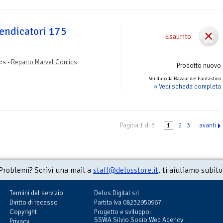
Vendicatori 175
Esaurito
cs -
Reparto Marvel Comics
Prodotto nuovo
Venduto da Bazaar del Fantastico
» Vedi scheda completa
Pagina 1 di 3
1
2
3
avanti
Problemi? Scrivi una mail a
staff@delosstore.it
, ti aiutiamo subito
Termini del servizio
Delos Digital srl
Diritto di recesso
Partita Iva 08232950967
Copyright
Progetto e sviluppo:
SSWA Silvio Sosio Web Agency
Privacy