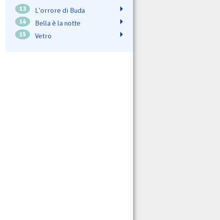
13
L'orrore di Buda
14
Bella è la notte
15
Vetro