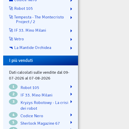
🚀 Robot 105
🚀 Tempesta - The Montecristo
Project / 2
🚀 IF 33. Mino Milani
🚀 Vetro
🔫 La Mantide Orchidea
I più venduti
Dati calcolati sulle vendite dal 09-
07-2026 al 07-08-2026
1
Robot 105
2
IF 33. Mino Milani
3
Kryzys Robotowy - La crisi
dei robot
4
Codice Nero
5
Sherlock Magazine 67