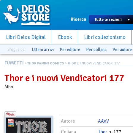
Ricerca
Libri Delos Digital
Ebook
Libri collezionismo
Sfoglia per
Ultimi arrivi
Per editore
Per collana
Per autore
FUMETTI
>
THOR PANINI COMICS
> THOR E I NUOVI VENDICATORI 177
Thor e i nuovi Vendicatori 177
Albo
Autore
AAVV
Collana
Thor
n. 177