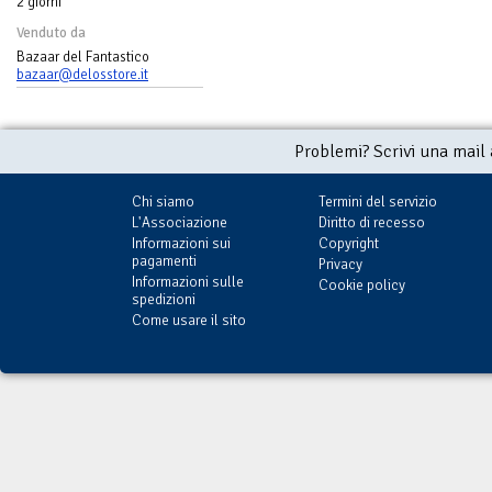
2 giorni
Venduto da
Bazaar del Fantastico
bazaar@delosstore.it
Problemi? Scrivi una mail
Chi siamo
Termini del servizio
L'Associazione
Diritto di recesso
Informazioni sui
Copyright
pagamenti
Privacy
Informazioni sulle
Cookie policy
spedizioni
Come usare il sito