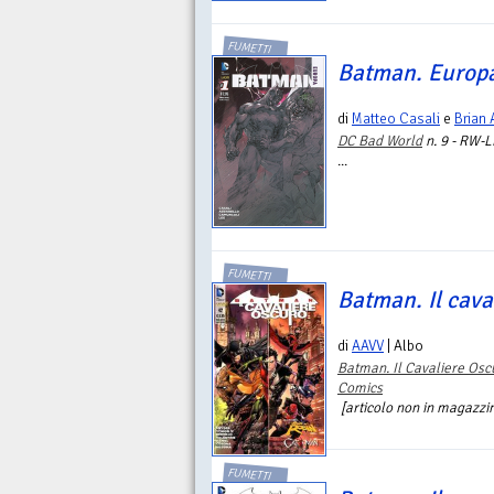
FUMETTI
Batman. Europa
di
Matteo Casali
e
Brian 
DC Bad World
n. 9 - RW-L
...
FUMETTI
Batman. Il cava
di
AAVV
| Albo
Batman. Il Cavaliere Osc
Comics
[articolo non in magazzino
FUMETTI