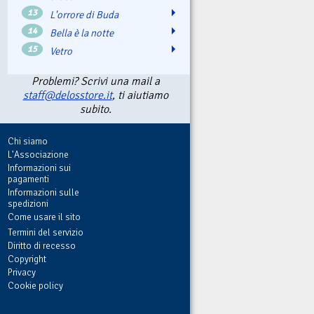
13
L'orrore di Buda
14
Bella è la notte
15
Vetro
Problemi? Scrivi una mail a
staff@delosstore.it
, ti aiutiamo
subito.
Chi siamo
L'Associazione
Informazioni sui
pagamenti
Informazioni sulle
spedizioni
Come usare il sito
Termini del servizio
Diritto di recesso
Copyright
Privacy
Cookie policy