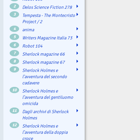
2
Delos Science Fiction 278
3
Tempesta - The Montecristo
Project / 2
4
ənima
5
Writers Magazine Italia 73
6
Robot 104
7
Sherlock magazine 66
8
Sherlock magazine 67
9
Sherlock Holmes e
l'avventura del secondo
cadavere
10
Sherlock Holmes e
l’avventura del gentiluomo
omicida
11
Dagli archivi di Sherlock
Holmes
12
Sherlock Holmes e
l’avventura della doppia
croce