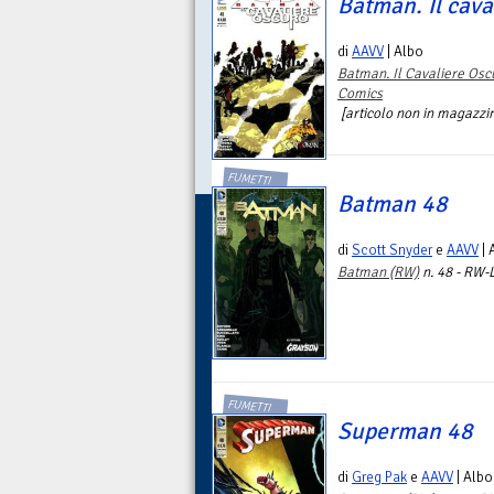
Batman. Il cava
di
AAVV
| Albo
Batman. Il Cavaliere Osc
Comics
[articolo non in magazzino
FUMETTI
Batman 48
di
Scott Snyder
e
AAVV
| 
Batman (RW)
n. 48 - RW-
FUMETTI
Superman 48
di
Greg Pak
e
AAVV
| Albo