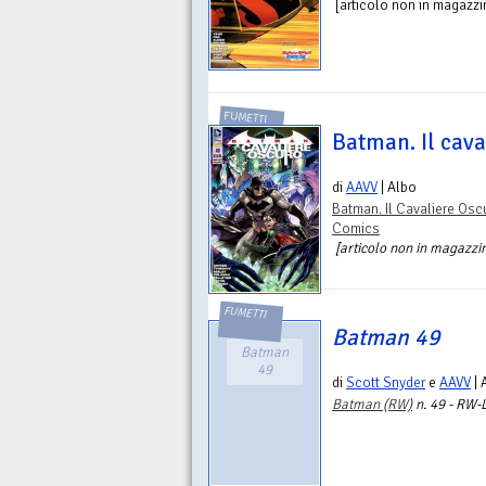
[articolo non in magazzin
FUMETTI
Batman. Il cava
di
AAVV
| Albo
Batman. Il Cavaliere Osc
Comics
[articolo non in magazzino
FUMETTI
Batman 49
Batman
49
di
Scott Snyder
e
AAVV
| 
Batman (RW)
n. 49 - RW-