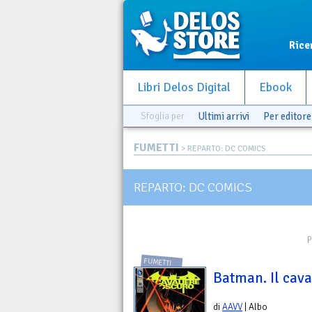
Rice
Libri Delos Digital
Ebook
Sfoglia per
Ultimi arrivi
Per editore
FUMETTI
> REPARTO: DC COMICS
REPARTO: DC COMICS
P
FUMETTI
Batman. Il cava
di
AAVV
| Albo