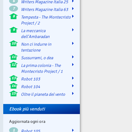
6
Writers Magazine Italia 25
7
Writers Magazine Italia 63
8
Tempesta - The Montecristo
Project / 2
9
La meccanica
dell'Ambaradan
10
Non ci indurre in
tentazione
11
Sussurrami, o dea
12
La prima colonia - The
Montecristo Project / 1
13
Robot 103
14
Robot 104
15
Oltre il pianeta del vento
Ebook più venduti
Aggiornata ogni ora
1
Robot 105