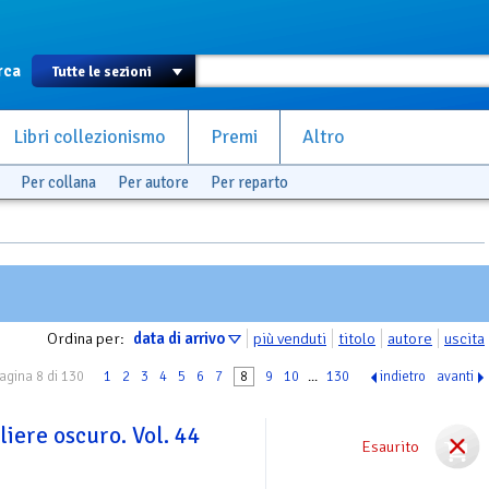
rca
Libri collezionismo
Premi
Altro
Per collana
Per autore
Per reparto
Ordina per:
data di arrivo
più venduti
titolo
autore
uscita
agina 8 di 130
1
2
3
4
5
6
7
8
9
10
...
130
indietro
avanti
liere oscuro. Vol. 44
Esaurito