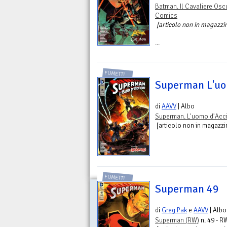
Batman. Il Cavaliere Osc
Comics
[articolo non in magazzin
...
FUMETTI
Superman L'uo
di
AAVV
| Albo
Superman. L'uomo d'Acc
[articolo non in magazzin
FUMETTI
Superman 49
di
Greg Pak
e
AAVV
| Albo
Superman (RW)
n. 49 - R