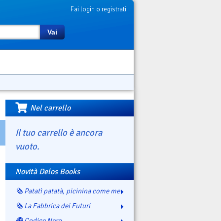
Fai login o registrati
Vai
Nel carrello
Il tuo carrello è ancora
vuoto.
Novità Delos Books
🗞️ Patatì patatà, picinina come me
🗞️ La Fabbrica dei Futuri
👻 Codice Nero