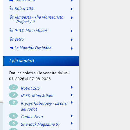
🚀 Robot 105
🚀 Tempesta - The Montecristo
Project / 2
🚀 IF 33. Mino Milani
🚀 Vetro
🔫 La Mantide Orchidea
I più venduti
Dati calcolati sulle vendite dal 09-
07-2026 al 07-08-2026
1
Robot 105
2
IF 33. Mino Milani
3
Kryzys Robotowy - La crisi
dei robot
4
Codice Nero
5
Sherlock Magazine 67