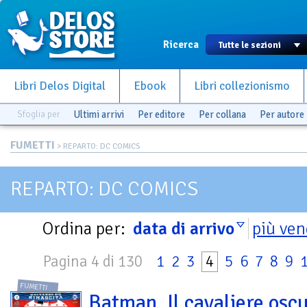
Ricerca
Libri Delos Digital
Ebook
Libri collezionismo
Sfoglia per
Ultimi arrivi
Per editore
Per collana
Per autore
FUMETTI
> REPARTO: DC COMICS
REPARTO: DC COMICS
Ordina per:
data di arrivo
più ven
Pagina 4 di 130
1
2
3
4
5
6
7
8
9
FUMETTI
Batman. Il cavaliere oscu