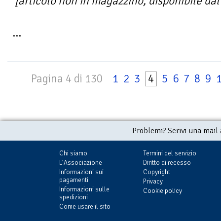
[articolo non in magazzino, disponibile dal 
...
Pagina 4 di 130
1
2
3
4
5
6
7
8
9
Problemi? Scrivi una mail
Chi siamo
Termini del servizio
L'Associazione
Diritto di recesso
Informazioni sui
Copyright
pagamenti
Privacy
Informazioni sulle
Cookie policy
spedizioni
Come usare il sito