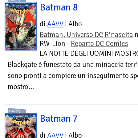
FUMETTI
Batman 8
di
AAVV
| Albo
Batman. Universo DC Rinascita
n
RW-Lion -
Reparto DC Comics
LA NOTTE DEGLI UOMINI MOSTRO c
Blackgate è funestato da una minaccia ter
sono pronti a compiere un inseguimento spe
mostro...
FUMETTI
Batman 7
di
AAVV
| Albo