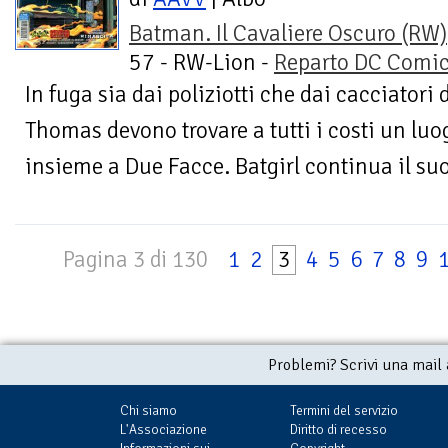
Batman. Il Cavaliere Oscuro (RW)
57 - RW-Lion -
Reparto DC Comi
In fuga sia dai poliziotti che dai cacciatori
Thomas devono trovare a tutti i costi un lu
insieme a Due Facce. Batgirl continua il suo 
Pagina 3 di 130
1
2
3
4
5
6
7
8
9
Problemi? Scrivi una mail
Chi siamo
Termini del servizio
L'Associazione
Diritto di recesso