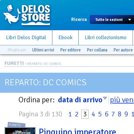
Ricerca
Libri Delos Digital
Ebook
Libri collezionismo
Sfoglia per
Ultimi arrivi
Per editore
Per collana
Per autore
FUMETTI
> REPARTO: DC COMICS
REPARTO: DC COMICS
Ordina per:
data di arrivo
più ven
Pagina 3 di 130
1
2
3
4
5
6
7
8
9
FUMETTI
Pinguino imperatore