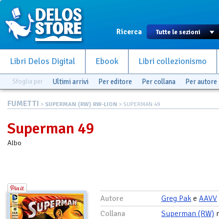
Ricerca
Libri Delos Digital
Ebook
Libri collezionismo
Sfoglia per
Ultimi arrivi
Per editore
Per collana
Per autore
FUMETTI
>
SUPERMAN (RW) RW-LION
> SUPERMAN 49
Superman 49
Albo
Autore
Greg Pak
e
AAVV
Collana
Superman (RW)
n