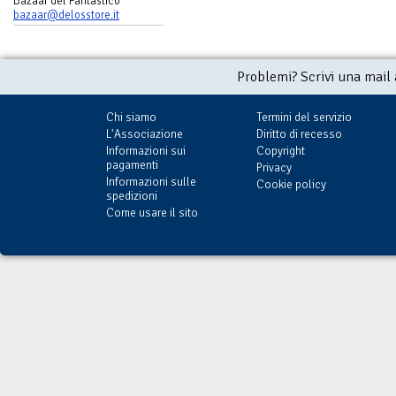
Bazaar del Fantastico
bazaar@delosstore.it
Problemi? Scrivi una mail
Chi siamo
Termini del servizio
L'Associazione
Diritto di recesso
Informazioni sui
Copyright
pagamenti
Privacy
Informazioni sulle
Cookie policy
spedizioni
Come usare il sito