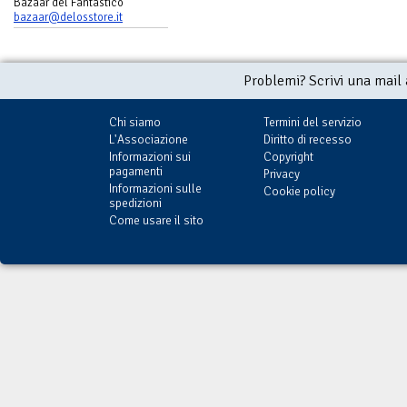
Bazaar del Fantastico
bazaar@delosstore.it
Problemi? Scrivi una mail
Chi siamo
Termini del servizio
L'Associazione
Diritto di recesso
Informazioni sui
Copyright
pagamenti
Privacy
Informazioni sulle
Cookie policy
spedizioni
Come usare il sito