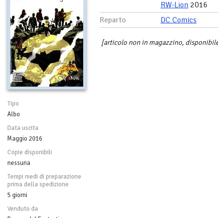
RW-Lion
2016
Reparto
DC Comics
[articolo non in magazzino, disponibile
Tipo
Albo
Data uscita
Maggio 2016
Copie disponibili
nessuna
Tempi medi di preparazione
prima della spedizione
5 giorni
Venduto da