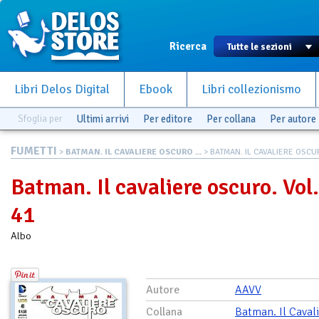
Ricerca
Libri Delos Digital
Ebook
Libri collezionismo
Sfoglia per
Ultimi arrivi
Per editore
Per collana
Per autore
FUMETTI
>
BATMAN. IL CAVALIERE OSCURO ...
> BATMAN. IL CAVALIERE OSCUR
Batman. Il cavaliere oscuro. Vol.
41
Albo
Autore
AAVV
Collana
Batman. Il Caval