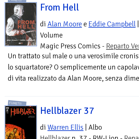
FUMETTI
From Hell
di
Alan Moore
e
Eddie Campbell
|
Volume
Magic Press Comics -
Reparto Ve
Un trattato sul male o una verosimile cronis
lo squartatore? O semplicemente un capolavor
di vita realizzato da Alan Moore, senza dime
FUMETTI
Hellblazer 37
di
Warren Ellis
| Albo
Hellblazer
n. 37 - RW-Lion -
Repa