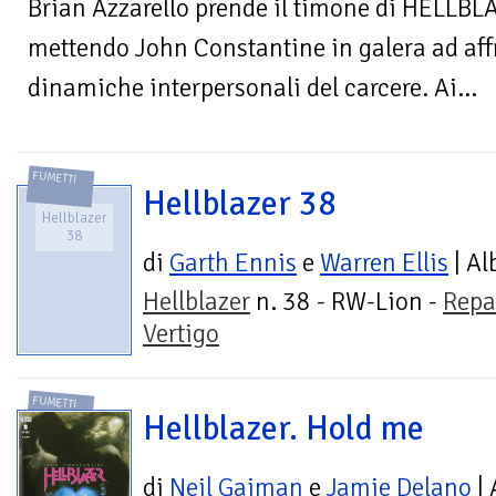
Brian Azzarello prende il timone di HELLBLA
mettendo John Constantine in galera ad affro
dinamiche interpersonali del carcere. Ai...
FUMETTI
Hellblazer 38
Hellblazer
38
di
Garth Ennis
e
Warren Ellis
| Al
Hellblazer
n. 38 - RW-Lion -
Repa
Vertigo
FUMETTI
Hellblazer. Hold me
di
Neil Gaiman
e
Jamie Delano
| 