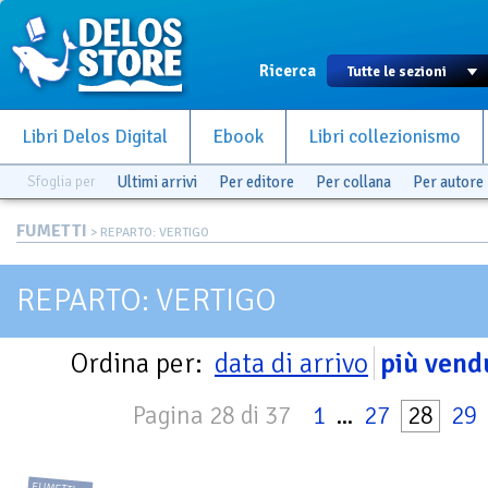
Ricerca
Libri Delos Digital
Ebook
Libri collezionismo
Sfoglia per
Ultimi arrivi
Per editore
Per collana
Per autore
FUMETTI
> REPARTO: VERTIGO
REPARTO: VERTIGO
Ordina per:
data di arrivo
più vend
Pagina 28 di 37
1
...
27
28
29