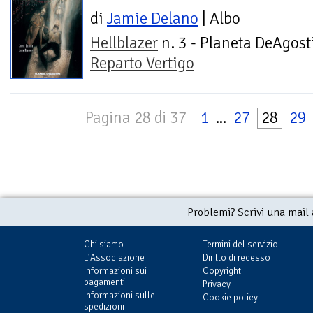
di
Jamie Delano
| Albo
Hellblazer
n. 3 - Planeta DeAgosti
Reparto Vertigo
Pagina 28 di 37
1
...
27
28
29
Problemi? Scrivi una mail
Chi siamo
Termini del servizio
L'Associazione
Diritto di recesso
Informazioni sui
Copyright
pagamenti
Privacy
Informazioni sulle
Cookie policy
spedizioni