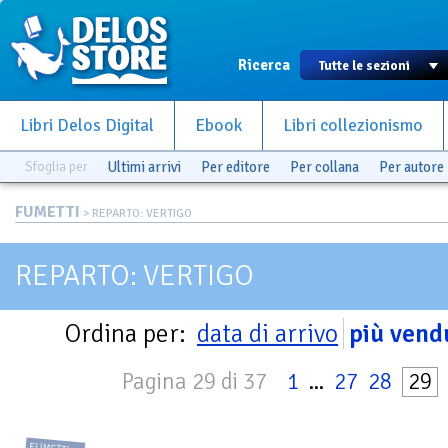
Ricerca
Libri Delos Digital
Ebook
Libri collezionismo
Sfoglia per
Ultimi arrivi
Per editore
Per collana
Per autore
FUMETTI
> REPARTO: VERTIGO
REPARTO: VERTIGO
Ordina per:
data di arrivo
più vend
Pagina 29 di 37
1
...
27
28
29