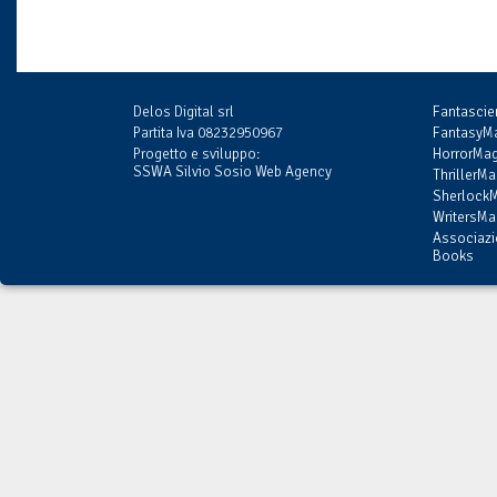
Delos Digital srl
Fantasci
Partita Iva 08232950967
FantasyMa
Progetto e sviluppo:
HorrorMag
SSWA Silvio Sosio Web Agency
ThrillerMa
SherlockM
WritersMag
Associazi
Books