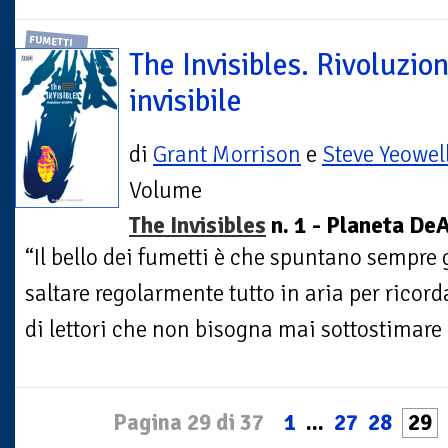
FUMETTI
The Invisibles. Rivoluzio
invisibile
di
Grant Morrison
e
Steve Yeowel
Volume
The Invisibles
n. 1 - Planeta De
“Il bello dei fumetti è che spuntano sempre 
saltare regolarmente tutto in aria per ricor
di lettori che non bisogna mai sottostimare l
Pagina 29 di 37
1
...
27
28
29