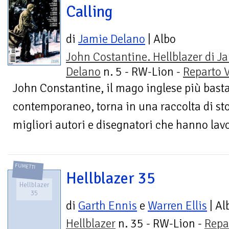
Calling
di
Jamie Delano
| Albo
John Costantine. Hellblazer di J
Delano
n. 5 - RW-Lion -
Reparto V
John Constantine, il mago inglese più bast
contemporaneo, torna in una raccolta di stor
migliori autori e disegnatori che hanno lavo
FUMETTI
Hellblazer 35
Hellblazer
35
di
Garth Ennis
e
Warren Ellis
| Al
Hellblazer
n. 35 - RW-Lion -
Repa