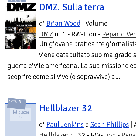
FUMETTI
DMZ. Sulla terra
di
Brian Wood
| Volume
DMZ
n. 1 - RW-Lion -
Reparto Ver
Un giovane praticante giornalist
viene catapultato suo malgrado s
guerra civile americana. La sua missione cons
scoprire come si vive (o sopravvive) a...
FUMETTI
Hellblazer 32
Hellblazer
32
di
Paul Jenkins
e
Sean Phillips
| 
Hellblazer
n. 32 - RW-Lion -
Repa