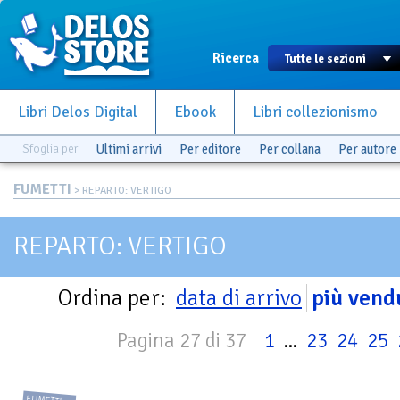
Ricerca
Libri Delos Digital
Ebook
Libri collezionismo
Sfoglia per
Ultimi arrivi
Per editore
Per collana
Per autore
FUMETTI
> REPARTO: VERTIGO
REPARTO: VERTIGO
Ordina per:
data di arrivo
più vend
Pagina 27 di 37
1
...
23
24
25