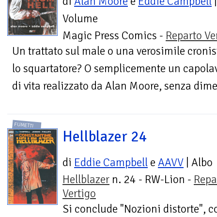
di
Alan Moore
e
Eddie Campbell
|
Volume
Magic Press Comics -
Reparto Ve
Un trattato sul male o una verosimile cronis
lo squartatore? O semplicemente un capolavor
di vita realizzato da Alan Moore, senza dime
FUMETTI
Hellblazer 24
di
Eddie Campbell
e
AAVV
| Albo
Hellblazer
n. 24 - RW-Lion -
Repa
Vertigo
Si conclude "Nozioni distorte", c