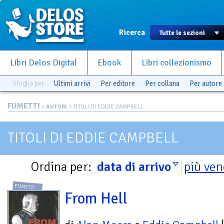
Ricerca
Libri Delos Digital
Ebook
Libri collezionismo
Sfoglia per
Ultimi arrivi
Per editore
Per collana
Per autore
FUMETTI
>
AUTORI
> TITOLI DI EDDIE CAMPBELL
TITOLI DI EDDIE CAMPBELL
Ordina per:
data di arrivo
più ven
FUMETTI
From Hell