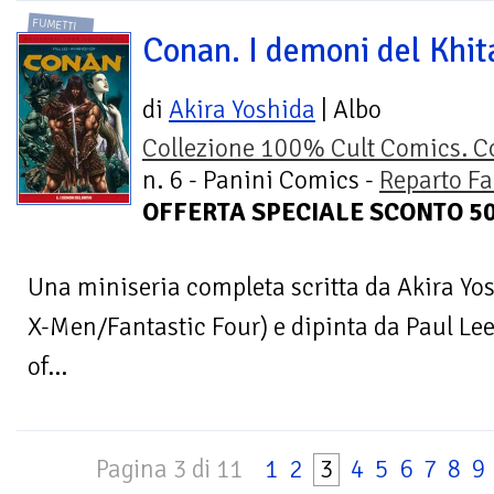
FUMETTI
Conan. I demoni del Khit
di
Akira Yoshida
| Albo
Collezione 100% Cult Comics. 
n. 6 - Panini Comics -
Reparto Fa
OFFERTA SPECIALE SCONTO 
Una miniseria completa scritta da Akira Yos
X-Men/Fantastic Four) e dipinta da Paul Le
of...
Pagina 3 di 11
1
2
3
4
5
6
7
8
9