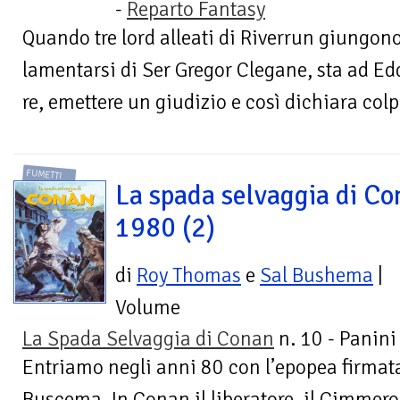
-
Reparto Fantasy
Quando tre lord alleati di Riverrun giungon
lamentarsi di Ser Gregor Clegane, sta ad Ed
re, emettere un giudizio e così dichiara colpe
FUMETTI
La spada selvaggia di Co
1980 (2)
di
Roy Thomas
e
Sal Bushema
|
Volume
La Spada Selvaggia di Conan
n. 10 - Panin
Entriamo negli anni 80 con l’epopea firma
Buscema. In Conan il liberatore, il Cimmero 