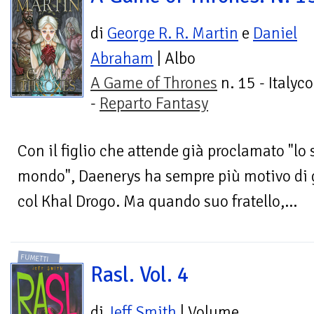
di
George R. R. Martin
e
Daniel
Abraham
| Albo
A Game of Thrones
n. 15 - Italyc
-
Reparto Fantasy
Con il figlio che attende già proclamato "lo 
mondo", Daenerys ha sempre più motivo di g
col Khal Drogo. Ma quando suo fratello,...
FUMETTI
Rasl. Vol. 4
di
Jeff Smith
| Volume