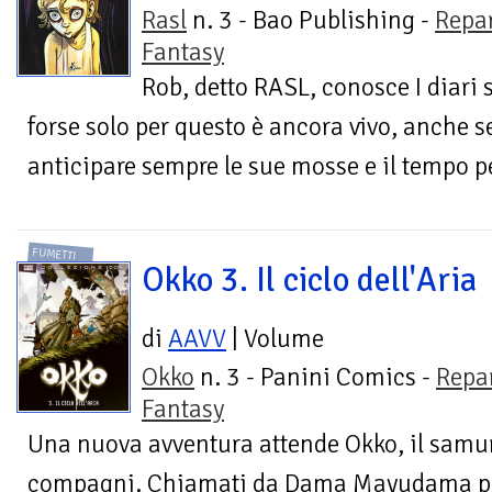
Rasl
n. 3 - Bao Publishing -
Repa
Fantasy
Rob, detto RASL, conosce I diari s
forse solo per questo è ancora vivo, anche 
anticipare sempre le sue mosse e il tempo p
FUMETTI
Okko 3. Il ciclo dell'Aria
di
AAVV
| Volume
Okko
n. 3 - Panini Comics -
Repa
Fantasy
Una nuova avventura attende Okko, il samur
compagni. Chiamati da Dama Mayudama per 