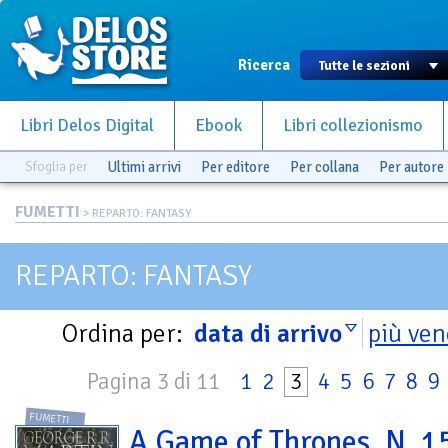
Ricerca
Libri Delos Digital
Ebook
Libri collezionismo
Sfoglia per
Ultimi arrivi
Per editore
Per collana
Per autore
FUMETTI
> REPARTO: FANTASY
REPARTO: FANTASY
Ordina per:
data di arrivo
più ven
Pagina 3 di 11
1
2
3
4
5
6
7
8
9
FUMETTI
A Game of Thrones. N. 1