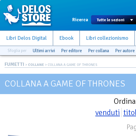
Ricerca
Libri Delos Digital
Ebook
Libri collezionismo
Sfoglia per
Ultimi arrivi
Per editore
Per collana
Per autore
FUMETTI
>
COLLANE
> COLLANA A GAME OF THRONES
COLLANA A GAME OF THRONES
Ordina
venduti
tito
Pag