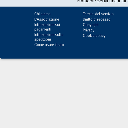
Problemi? Scrivi una mail
Chi siamo
Termini del servizio
L'Associazione
Diritto di recesso
Informazioni sui
Copyright
pagamenti
Privacy
Informazioni sulle
Cookie policy
spedizioni
Come usare il sito