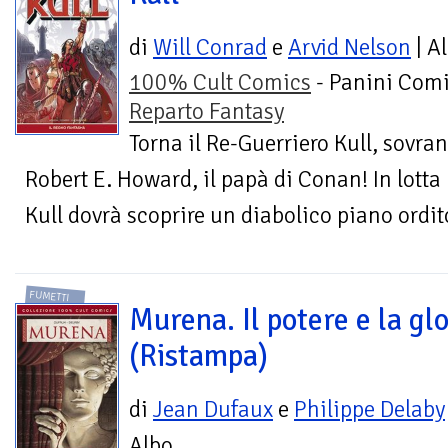
di
Will Conrad
e
Arvid Nelson
| A
100% Cult Comics
- Panini Comi
Reparto Fantasy
Torna il Re-Guerriero Kull, sovran
Robert E. Howard, il papà di Conan! In lotta 
Kull dovrà scoprire un diabolico piano ordito
FUMETTI
Murena. Il potere e la gl
(Ristampa)
di
Jean Dufaux
e
Philippe Delaby
Albo