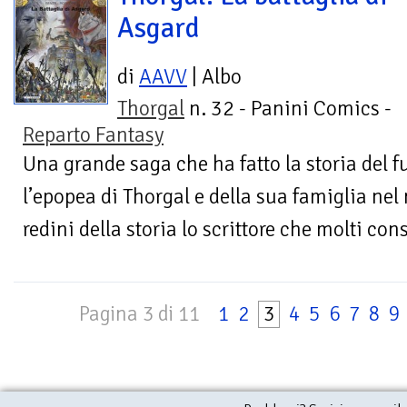
Asgard
di
AAVV
| Albo
Thorgal
n. 32 - Panini Comics -
Reparto Fantasy
Una grande saga che ha fatto la storia del
l’epopea di Thorgal e della sua famiglia nel
redini della storia lo scrittore che molti con
Pagina 3 di 11
1
2
3
4
5
6
7
8
9