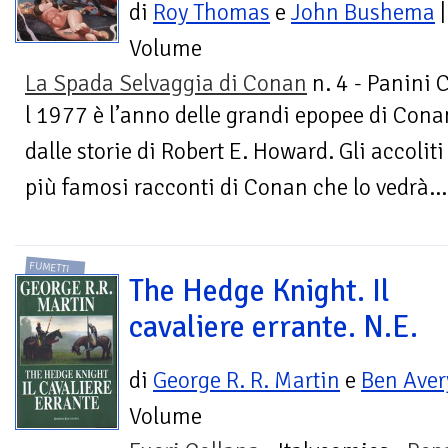
di
Roy Thomas
e
John Bushema
|
Volume
La Spada Selvaggia di Conan
n. 4 - Panini 
l 1977 è l’anno delle grandi epopee di Con
dalle storie di Robert E. Howard. Gli accolit
più famosi racconti di Conan che lo vedrà...
FUMETTI
The Hedge Knight. Il
cavaliere errante. N.E.
di
George R. R. Martin
e
Ben Aver
Volume