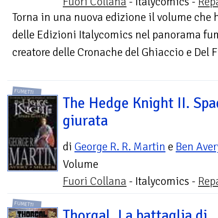
Fuori Collana
- Italycomics -
Rep
Torna in una nuova edizione il volume che h
delle Edizioni Italycomics nel panorama fum
creatore delle Cronache del Ghiaccio e Del F
FUMETTI
The Hedge Knight II. Sp
giurata
di
George R. R. Martin
e
Ben Aver
Volume
Fuori Collana
- Italycomics -
Rep
FUMETTI
Thorgal. La battaglia di