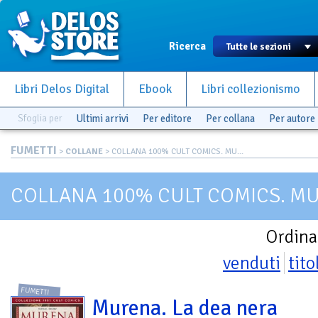
Ricerca
Libri Delos Digital
Ebook
Libri collezionismo
Sfoglia per
Ultimi arrivi
Per editore
Per collana
Per autore
FUMETTI
>
COLLANE
> COLLANA 100% CULT COMICS. MU...
COLLANA 100% CULT COMICS. M
Ordina
venduti
tito
FUMETTI
Murena. La dea nera