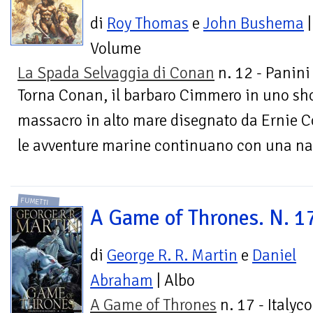
di
Roy Thomas
e
John Bushema
|
Volume
La Spada Selvaggia di Conan
n. 12 - Panin
Torna Conan, il barbaro Cimmero in uno sh
massacro in alto mare disegnato da Ernie C
le avventure marine continuano con una nav
FUMETTI
A Game of Thrones. N. 1
di
George R. R. Martin
e
Daniel
Abraham
| Albo
A Game of Thrones
n. 17 - Italyc