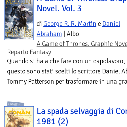
Novel. Vol. 3
di
George R. R. Martin
e
Daniel
Abraham
| Albo
A Game of Thrones. Graphic Nove
Reparto Fantasy
Quando si ha a che fare con un capolavoro, 
questo sono stati scelti lo scrittore Daniel A
Tommy Patterson per trasformare in una gra
FUMETTI
La spada selvaggia di Co
1981 (2)