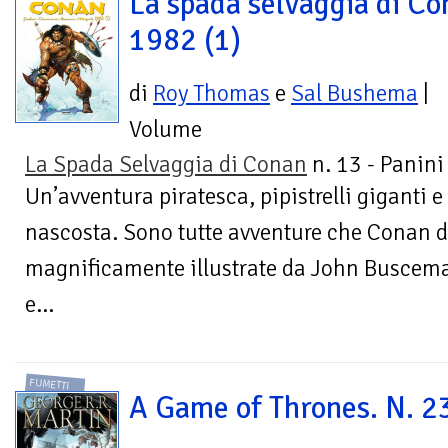
La spada selvaggia di Co
1982 (1)
di
Roy Thomas
e
Sal Bushema
|
Volume
La Spada Selvaggia di Conan
n. 13 - Panin
Un’avventura piratesca, pipistrelli giganti e
nascosta. Sono tutte avventure che Conan d
magnificamente illustrate da John Buscema 
e...
FUMETTI
A Game of Thrones. N. 2