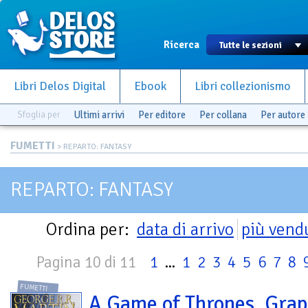
Ricerca
Libri Delos Digital
Ebook
Libri collezionismo
Sfoglia per
Ultimi arrivi
Per editore
Per collana
Per autore
FUMETTI
> REPARTO: FANTASY
REPARTO: FANTASY
Ordina per:
data di arrivo
più vend
Pagina 10 di 11
1
...
1
2
3
4
5
6
7
8
FUMETTI
A Game of Thrones. Grap