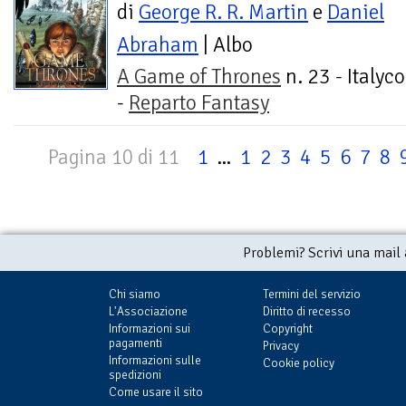
di
George R. R. Martin
e
Daniel
Abraham
| Albo
A Game of Thrones
n. 23 - Italyc
-
Reparto Fantasy
Pagina 10 di 11
1
...
1
2
3
4
5
6
7
8
Problemi? Scrivi una mail
Chi siamo
Termini del servizio
L'Associazione
Diritto di recesso
Informazioni sui
Copyright
pagamenti
Privacy
Informazioni sulle
Cookie policy
spedizioni
Come usare il sito