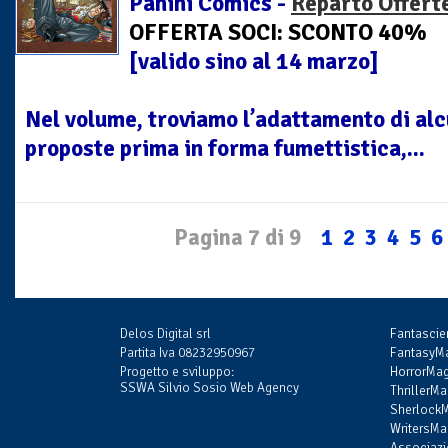
Panini Comics -
Reparto Offert
OFFERTA SOCI: SCONTO 40%
[valido sino al 14 marzo]
Nel volume, troviamo l’adattamento di al
proposte prima in forma fumettistica,...
Pagina 7 di 9
1
2
3
4
5
6
Delos Digital srl
Fantasci
Partita Iva 08232950967
FantasyMa
Progetto e sviluppo:
HorrorMag
SSWA Silvio Sosio Web Agency
ThrillerMa
SherlockM
WritersMag
Associazi