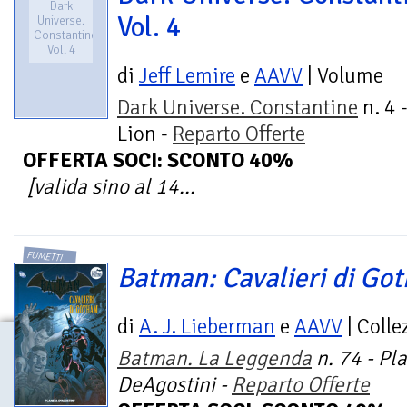
Dark
Vol. 4
Universe.
Constantine.
Vol. 4
di
Jeff Lemire
e
AAVV
| Volume
Dark Universe. Constantine
n. 4 
Lion -
Reparto Offerte
OFFERTA SOCI: SCONTO 40%
[valida sino al 14...
FUMETTI
Batman: Cavalieri di Go
di
A. J. Lieberman
e
AAVV
| Colle
Batman. La Leggenda
n. 74 - Pl
DeAgostini -
Reparto Offerte