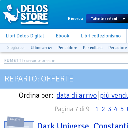
Ricerca
Libri Delos Digital
Ebook
Libri collezionismo
Sfoglia per
Ultimi arrivi
Per editore
Per collana
Per autore
FUMETTI
> REPARTO: OFFERTE
REPARTO: OFFERTE
Ordina per:
data di arrivo
più vend
Pagina 7 di 9
1
2
3
4
5
FUMETTI
Dark Universe. Constant