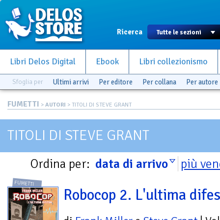
Ricerca
Libri Delos Digital
Ebook
Libri collezionismo
Sfoglia per
Ultimi arrivi
Per editore
Per collana
Per autore
FUMETTI
>
AUTORI
> TITOLI DI STEVE GRANT
TITOLI DI STEVE GRANT
Ordina per:
data di arrivo
più ven
FUMETTI
Robocop 2. L'ultima dife