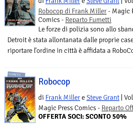
di
Frank Miller
e
Steve Grant
| Vo
Robocop di Frank Miller
- Magic 
Comics -
Reparto Fumetti
Le forze di polizia sono allo sba
Detroit è stata allontanata dalle proprie cas
riportare l'ordine in città è affidata a RoboC
FUMETTI
Robocop
di
Frank Miller
e
Steve Grant
| Vo
Magic Press Comics -
Reparto Of
OFFERTA SOCI: SCONTO 50%