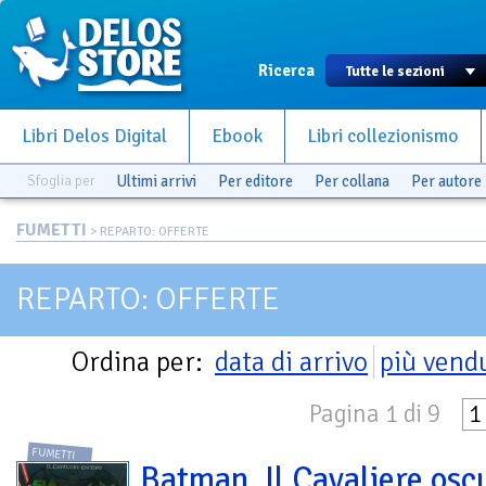
Ricerca
Libri Delos Digital
Ebook
Libri collezionismo
Sfoglia per
Ultimi arrivi
Per editore
Per collana
Per autore
FUMETTI
> REPARTO: OFFERTE
REPARTO: OFFERTE
Ordina per:
data di arrivo
più vend
Pagina 1 di 9
1
FUMETTI
Batman. Il Cavaliere osc