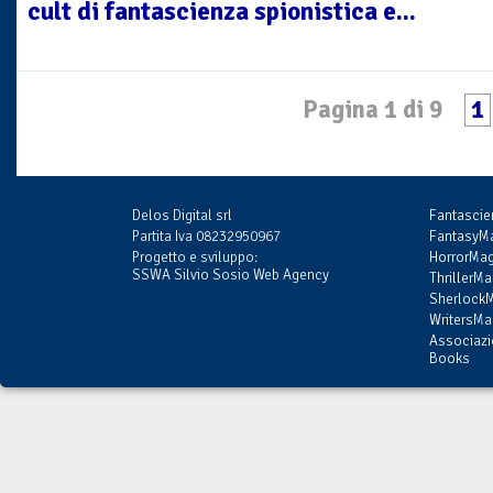
cult di fantascienza spionistica e...
Pagina 1 di 9
1
Delos Digital srl
Fantasci
Partita Iva 08232950967
FantasyMa
Progetto e sviluppo:
HorrorMag
SSWA Silvio Sosio Web Agency
ThrillerMa
SherlockM
WritersMag
Associazi
Books