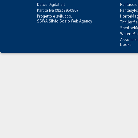
Delos Digital srl
Fantasci
Partita Iva 08232950967
FantasyMa
Progetto e sviluppo:
HorrorMag
SSWA Silvio Sosio Web Agency
ThrillerMa
SherlockM
WritersMag
Associazi
Books