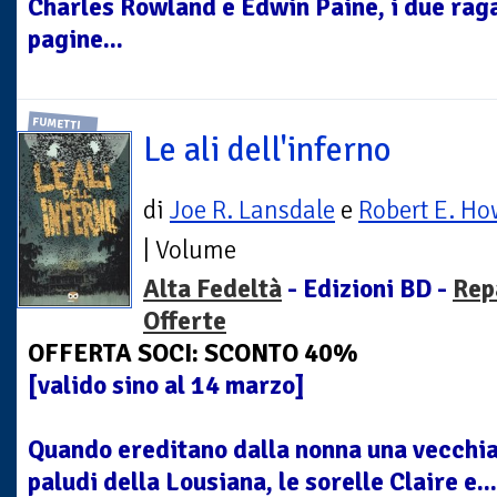
Charles Rowland e Edwin Paine, i due raga
pagine...
FUMETTI
Le ali dell'inferno
di
Joe R. Lansdale
e
Robert E. H
| Volume
Alta Fedeltà
- Edizioni BD -
Rep
Offerte
OFFERTA SOCI: SCONTO 40%
[valido sino al 14 marzo]
Quando ereditano dalla nonna una vecchia 
paludi della Lousiana, le sorelle Claire e...