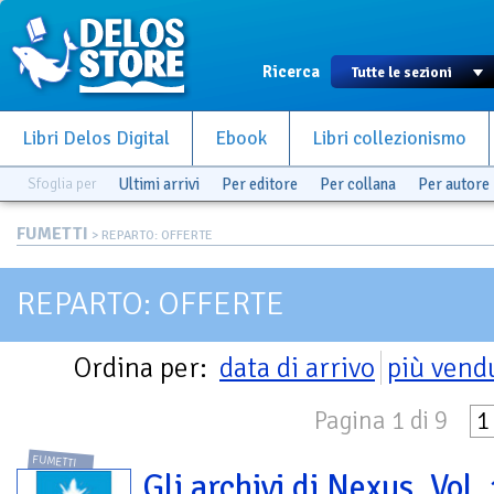
Ricerca
Libri Delos Digital
Ebook
Libri collezionismo
Sfoglia per
Ultimi arrivi
Per editore
Per collana
Per autore
FUMETTI
> REPARTO: OFFERTE
REPARTO: OFFERTE
Ordina per:
data di arrivo
più vend
Pagina 1 di 9
1
FUMETTI
Gli archivi di Nexus. Vol.