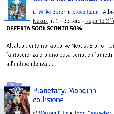
di
Mike Baron
e
Steve Rude
| Albo
Nexus
n. 1 - Bottero -
Reparto Off
OFFERTA SOCI: SCONTO 50%
All'alba dei tempi apparve Nexus. Erano i lo
fantascienza era una cosa seria, e i fumett
all'indipendenza....
FUMETTI
Planetary. Mondi in
collisione
di
Warren Ellis
e
John Cassaday