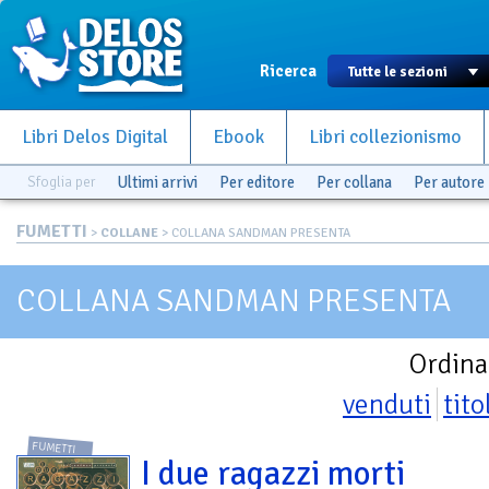
Ricerca
Libri Delos Digital
Ebook
Libri collezionismo
Sfoglia per
Ultimi arrivi
Per editore
Per collana
Per autore
FUMETTI
>
COLLANE
> COLLANA SANDMAN PRESENTA
COLLANA SANDMAN PRESENTA
Ordina
venduti
tito
FUMETTI
I due ragazzi morti