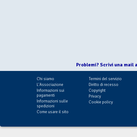
Problemi? Scrivi una mail 
Chi siamo
Termini del servizio
L'Associazione
Diritto di recesso
Informazioni sui
Copyright
pagamenti
Privacy
Informazioni sulle
Cookie policy
spedizioni
Come usare il sito