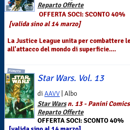
Reparto Offerte
OFFERTA SOCI: SCONTO 40%
[valida sino al 14 marzo]
La Justice League unita per combattere le
all'attacco del mondo di superficie....
FUMETTI
Star Wars. Vol. 13
di
AAVV
| Albo
Star Wars
n. 13 - Panini Comics
Reparto Offerte
OFFERTA SOCI: SCONTO 40%
[valida sino al 14 marzo]