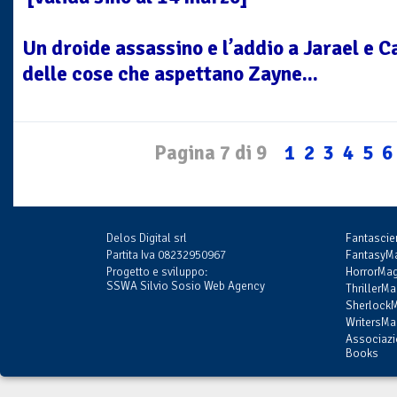
Un droide assassino e l’addio a Jarael e 
delle cose che aspettano Zayne...
Pagina 7 di 9
1
2
3
4
5
6
Delos Digital srl
Fantasci
Partita Iva 08232950967
FantasyMa
Progetto e sviluppo:
HorrorMag
SSWA Silvio Sosio Web Agency
ThrillerMa
SherlockM
WritersMag
Associazi
Books