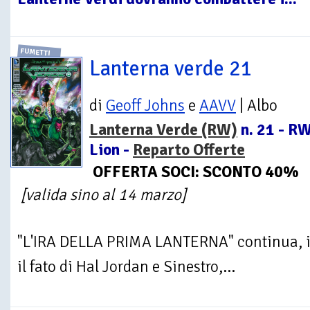
FUMETTI
Lanterna verde 21
di
Geoff Johns
e
AAVV
| Albo
Lanterna Verde (RW)
n. 21 - R
Lion -
Reparto Offerte
OFFERTA SOCI: SCONTO 40%
[valida sino al 14 marzo]
"L'IRA DELLA PRIMA LANTERNA" continua, i
il fato di Hal Jordan e Sinestro,...