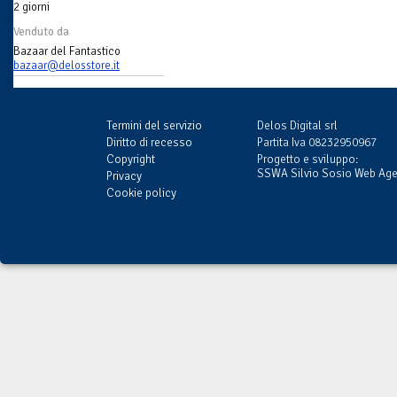
2 giorni
Venduto da
Bazaar del Fantastico
bazaar@delosstore.it
Termini del servizio
Delos Digital srl
Diritto di recesso
Partita Iva 08232950967
Copyright
Progetto e sviluppo:
SSWA Silvio Sosio Web Ag
Privacy
Cookie policy