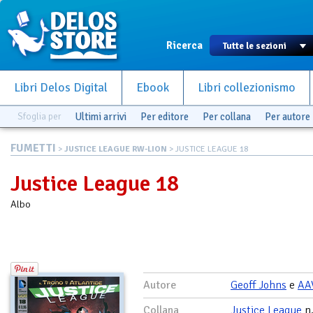
Ricerca
Libri Delos Digital
Ebook
Libri collezionismo
Sfoglia per
Ultimi arrivi
Per editore
Per collana
Per autore
FUMETTI
>
JUSTICE LEAGUE RW-LION
> JUSTICE LEAGUE 18
Justice League 18
Albo
Autore
Geoff Johns
e
AA
Collana
Justice League
n.