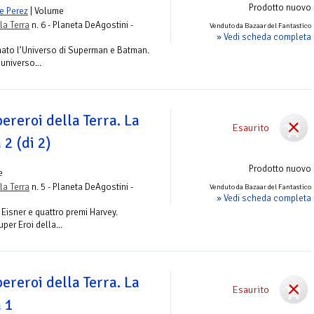
Prodotto nuovo
e Perez
| Volume
la Terra
n. 6 - Planeta DeAgostini -
Venduto da Bazaar del Fantastico
» Vedi scheda completa
nato l’Universo di Superman e Batman.
’universo...
pereroi della Terra. La
Esaurito
 2 (di 2)
Prodotto nuovo
e
la Terra
n. 5 - Planeta DeAgostini -
Venduto da Bazaar del Fantastico
» Vedi scheda completa
 Eisner e quattro premi Harvey.
uper Eroi della...
pereroi della Terra. La
Esaurito
a 1