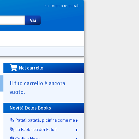
Fai login o registrati
Vai
Nel carrello
Il tuo carrello è ancora
vuoto.
Novità Delos Books
🗞️ Patatì patatà, picinina come me
🗞️ La Fabbrica dei Futuri
👻 Codice Nero