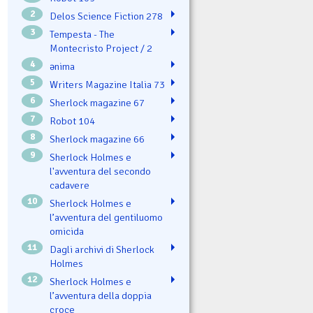
2
Delos Science Fiction 278
3
Tempesta - The
Montecristo Project / 2
4
ənima
5
Writers Magazine Italia 73
6
Sherlock magazine 67
7
Robot 104
8
Sherlock magazine 66
9
Sherlock Holmes e
l'avventura del secondo
cadavere
10
Sherlock Holmes e
l’avventura del gentiluomo
omicida
11
Dagli archivi di Sherlock
Holmes
12
Sherlock Holmes e
l’avventura della doppia
croce