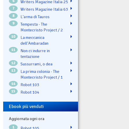
6
Writers Magazine Italia 25
7
Writers Magazine Italia 63
8
L'arma di Tauros
9
Tempesta - The
Montecristo Project / 2
10
La meccanica
dell'Ambaradan
11
Non ci indurre in
tentazione
12
Sussurrami, o dea
13
La prima colonia - The
Montecristo Project / 1
14
Robot 103
15
Robot 104
Ebook più venduti
Aggiornata ogni ora
1
Robot 105