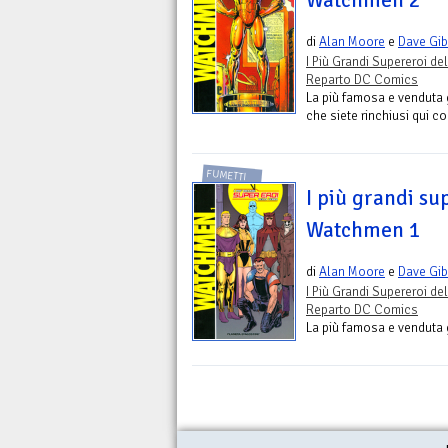
di
Alan Moore
e
Dave Gi
I Più Grandi Supereroi del
Reparto DC Comics
La più famosa e venduta g
che siete rinchiusi qui con
FUMETTI
I più grandi su
Watchmen 1
di
Alan Moore
e
Dave Gi
I Più Grandi Supereroi del
Reparto DC Comics
La più famosa e venduta gr