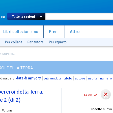
rca
Libri collezionismo
Premi
Altro
Per collana
Per autore
Per reparto
I SUPERE...
ROI DELLA TERRA
dina per:
data di arrivo
più venduti
titolo
autore
uscita
numero
pereroi della Terra.
Esaurito
2 (di 2)
Prodotto nuovo
| Volume