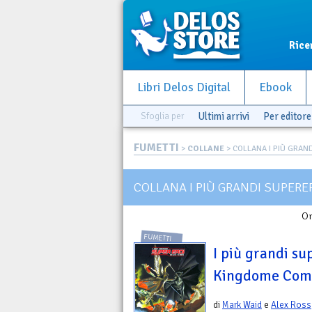
Rice
Libri Delos Digital
Ebook
Sfoglia per
Ultimi arrivi
Per editore
FUMETTI
>
COLLANE
> COLLANA I PIÙ GRAND
COLLANA I PIÙ GRANDI SUPERE
Or
FUMETTI
I più grandi su
Kingdome Come 
di
Mark Waid
e
Alex Ross