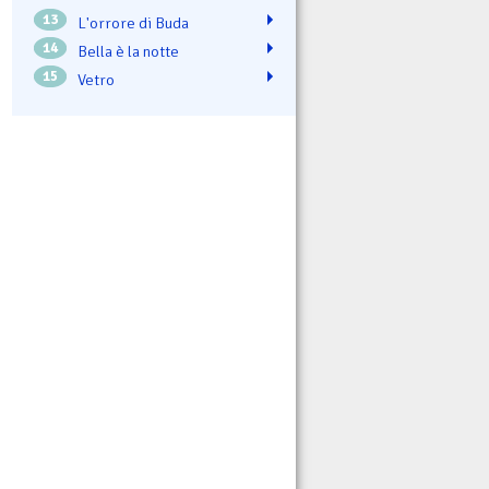
13
L'orrore di Buda
14
Bella è la notte
15
Vetro