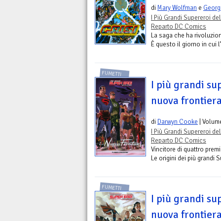
di
Mary Wolfman
e
Georg
I Più Grandi Supereroi del
Reparto DC Comics
La saga che ha rivoluzio
È questo il giorno in cui l
FUMETTI
I più grandi su
nuova frontiera
di
Darwyn Cooke
| Volum
I Più Grandi Supereroi del
Reparto DC Comics
Vincitore di quattro premi
Le origini dei più grandi S
FUMETTI
I più grandi su
nuova frontier