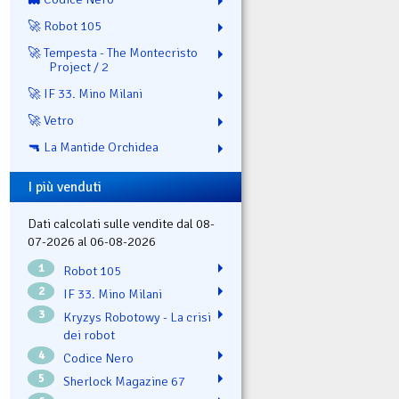
🚀 Robot 105
🚀 Tempesta - The Montecristo
Project / 2
🚀 IF 33. Mino Milani
🚀 Vetro
🔫 La Mantide Orchidea
I più venduti
Dati calcolati sulle vendite dal 08-
07-2026 al 06-08-2026
1
Robot 105
2
IF 33. Mino Milani
3
Kryzys Robotowy - La crisi
dei robot
4
Codice Nero
5
Sherlock Magazine 67