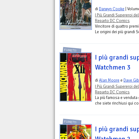
di
Darwyn Cooke
| Volum
I Più Grandi Supereroi del
Reparto DC Comics
Vincitore di quattro premi
Le origini dei più grandi S
FUMETTI
I più grandi su
Watchmen 3
di
Alan Moore
e
Dave Gi
I Più Grandi Supereroi del
Reparto DC Comics
La più famosa e venduta g
che siete rinchiusi qui con
FUMETTI
I più grandi su
Watchmen 2