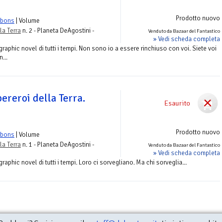
Prodotto nuovo
bbons
| Volume
la Terra
n. 2 - Planeta DeAgostini -
Venduto da Bazaar del Fantastico
» Vedi scheda completa
raphic novel di tutti i tempi. Non sono io a essere rinchiuso con voi. Siete voi
...
pereroi della Terra.
Esaurito
Prodotto nuovo
bbons
| Volume
la Terra
n. 1 - Planeta DeAgostini -
Venduto da Bazaar del Fantastico
» Vedi scheda completa
aphic novel di tutti i tempi. Loro ci sorvegliano. Ma chi sorveglia...