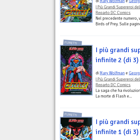
di
Mary Wolfman
e
Georg
I Più Grandi Supereroi del
Reparto DC Comics
Nel precedente numero, vi
Birds of Prey. Sulle pag
FUMETTI
I più grandi sup
infinite 2 (di 3)
di
Mary Wolfman
e
Georg
I Più Grandi Supereroi del
Reparto DC Comics
La saga che ha rivoluzio
La morte di Flash e...
FUMETTI
I più grandi sup
infinite 1 (di 3)