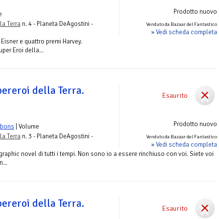
Prodotto nuovo
e
la Terra
n. 4 - Planeta DeAgostini -
Venduto da Bazaar del Fantastico
» Vedi scheda completa
 Eisner e quattro premi Harvey.
uper Eroi della...
pereroi della Terra.
Esaurito
Prodotto nuovo
bbons
| Volume
la Terra
n. 3 - Planeta DeAgostini -
Venduto da Bazaar del Fantastico
» Vedi scheda completa
raphic novel di tutti i tempi. Non sono io a essere rinchiuso con voi. Siete voi
...
pereroi della Terra.
Esaurito