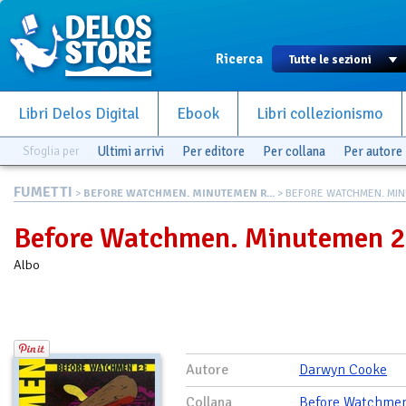
Ricerca
Libri Delos Digital
Ebook
Libri collezionismo
Sfoglia per
Ultimi arrivi
Per editore
Per collana
Per autore
FUMETTI
>
BEFORE WATCHMEN. MINUTEMEN R...
> BEFORE WATCHMEN. MI
Before Watchmen. Minutemen 2
Albo
Autore
Darwyn Cooke
Collana
Before Watchme