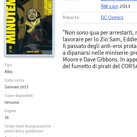
RW-Lion
2013
Reparto
DC Comics
"Non sono qua per arrestarti, m
lavorare per lo Zio Sam, Eddie
Il passato degli anti-eroi pr
a dipanarsi nelle miniserie-pr
Moore e Dave Gibbons. In appe
del fumetto di pirati del CO
Tipo
Albo
Data uscita
Gennaio 2013
Copie disponibili
nessuna
Pagine
36
Tempi medi di preparazione
prima della spedizione