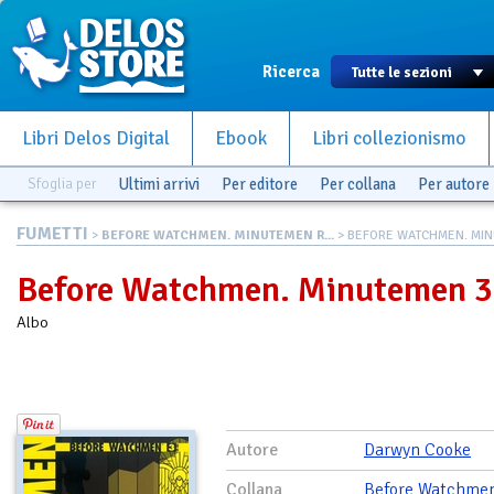
Ricerca
Libri Delos Digital
Ebook
Libri collezionismo
Sfoglia per
Ultimi arrivi
Per editore
Per collana
Per autore
FUMETTI
>
BEFORE WATCHMEN. MINUTEMEN R...
> BEFORE WATCHMEN. MI
Before Watchmen. Minutemen 3
Albo
Autore
Darwyn Cooke
Collana
Before Watchme