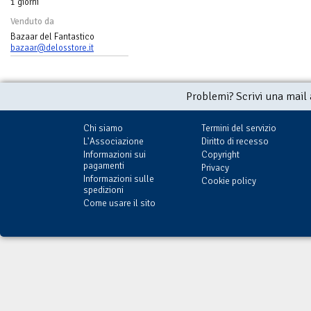
1 giorni
Venduto da
Bazaar del Fantastico
bazaar@delosstore.it
Problemi? Scrivi una mail
Chi siamo
Termini del servizio
L'Associazione
Diritto di recesso
Informazioni sui
Copyright
pagamenti
Privacy
Informazioni sulle
Cookie policy
spedizioni
Come usare il sito