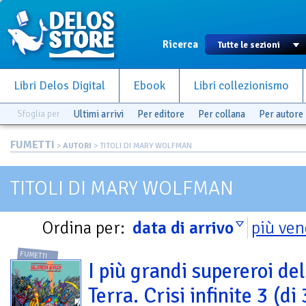
Ricerca
Libri Delos Digital
Ebook
Libri collezionismo
Sfoglia per
Ultimi arrivi
Per editore
Per collana
Per autore
FUMETTI
>
AUTORI
> TITOLI DI MARY WOLFMAN
TITOLI DI MARY WOLFMAN
Ordina per:
data di arrivo
più ven
FUMETTI
I più grandi supereroi del
Terra. Crisi infinite 3 (di 