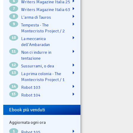
6
Writers Magazine Italia 25
7
Writers Magazine Italia 63
8
L'arma di Tauros
9
Tempesta - The
Montecristo Project / 2
10
La meccanica
dell'Ambaradan
11
Non ci indurre in
tentazione
12
Sussurrami, o dea
13
La prima colonia - The
Montecristo Project / 1
14
Robot 103
15
Robot 104
Ebook più venduti
Aggiornata ogni ora
1
Robot 105