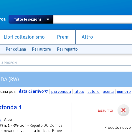
rca
Libri collezionismo
Premi
Altro
Per collana
Per autore
Per reparto
Ù PROFON...
DA (RW)
dina per:
data di arrivo
più venduti
titolo
autore
uscita
numero
ofonda 1
Esaurito
s
| Albo
W)
n. 1 - RW-Lion -
Reparto DC Comics
Prodotto nuovo
 ritrovano davanti alla tomba di Bruce