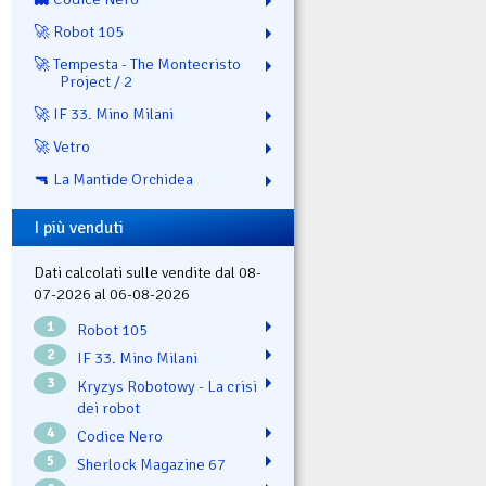
🚀 Robot 105
🚀 Tempesta - The Montecristo
Project / 2
🚀 IF 33. Mino Milani
🚀 Vetro
🔫 La Mantide Orchidea
I più venduti
Dati calcolati sulle vendite dal 08-
07-2026 al 06-08-2026
1
Robot 105
2
IF 33. Mino Milani
3
Kryzys Robotowy - La crisi
dei robot
4
Codice Nero
5
Sherlock Magazine 67