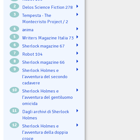
2
Delos Science Fiction 278
3
Tempesta - The
Montecristo Project / 2
4
ənima
5
Writers Magazine Italia 73
6
Sherlock magazine 67
7
Robot 104
8
Sherlock magazine 66
9
Sherlock Holmes e
l'avventura del secondo
cadavere
10
Sherlock Holmes e
l’avventura del gentiluomo
omicida
11
Dagli archivi di Sherlock
Holmes
12
Sherlock Holmes e
l’avventura della doppia
croce