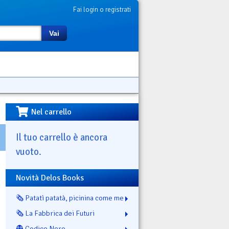
Fai login o registrati
Vai
Nel carrello
Il tuo carrello è ancora
vuoto.
Novità Delos Books
🗞️ Patatì patatà, picinina come me
🗞️ La Fabbrica dei Futuri
👻 Codice Nero