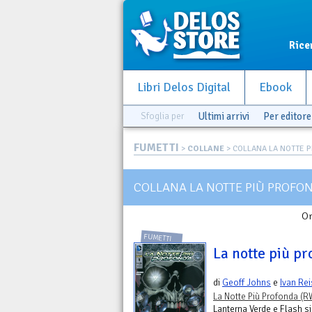
Rice
Libri Delos Digital
Ebook
Sfoglia per
Ultimi arrivi
Per editore
FUMETTI
>
COLLANE
> COLLANA LA NOTTE PI
COLLANA LA NOTTE PIÙ PROFON
Or
FUMETTI
La notte più pr
di
Geoff Johns
e
Ivan Rei
La Notte Più Profonda (R
Lanterna Verde e Flash si