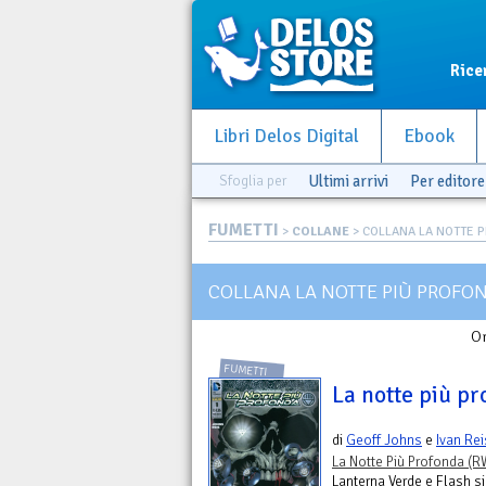
Rice
Libri Delos Digital
Ebook
Sfoglia per
Ultimi arrivi
Per editore
FUMETTI
>
COLLANE
> COLLANA LA NOTTE PI
COLLANA LA NOTTE PIÙ PROFON
Or
FUMETTI
La notte più pr
di
Geoff Johns
e
Ivan Rei
La Notte Più Profonda (R
Lanterna Verde e Flash si