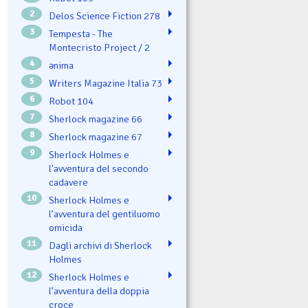
2
Delos Science Fiction 278
3
Tempesta - The
Montecristo Project / 2
4
ənima
5
Writers Magazine Italia 73
6
Robot 104
7
Sherlock magazine 66
8
Sherlock magazine 67
9
Sherlock Holmes e
l'avventura del secondo
cadavere
10
Sherlock Holmes e
l’avventura del gentiluomo
omicida
11
Dagli archivi di Sherlock
Holmes
12
Sherlock Holmes e
l’avventura della doppia
croce