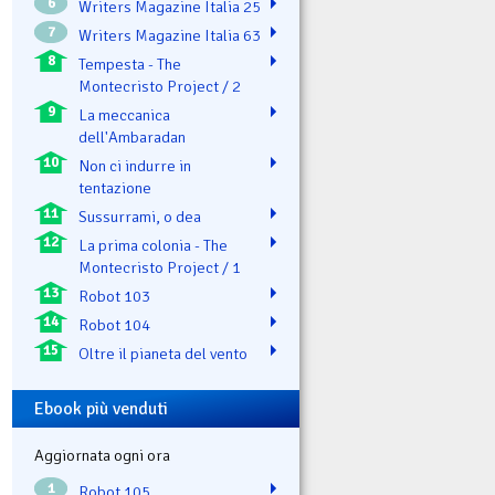
6
Writers Magazine Italia 25
7
Writers Magazine Italia 63
8
Tempesta - The
Montecristo Project / 2
9
La meccanica
dell'Ambaradan
10
Non ci indurre in
tentazione
11
Sussurrami, o dea
12
La prima colonia - The
Montecristo Project / 1
13
Robot 103
14
Robot 104
15
Oltre il pianeta del vento
Ebook più venduti
Aggiornata ogni ora
1
Robot 105