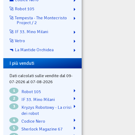
🚀 Robot 105
🚀 Tempesta - The Montecristo
Project / 2
🚀 IF 33. Mino Milani
🚀 Vetro
🔫 La Mantide Orchidea
I più venduti
Dati calcolati sulle vendite dal 09-
07-2026 al 07-08-2026
1
Robot 105
2
IF 33. Mino Milani
3
Kryzys Robotowy - La crisi
dei robot
4
Codice Nero
5
Sherlock Magazine 67