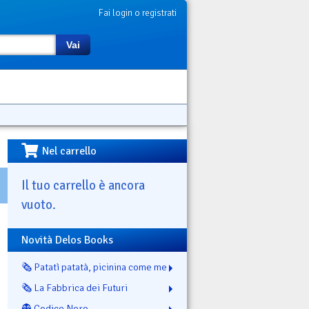
Fai login o registrati
Vai
Nel carrello
Il tuo carrello è ancora
vuoto.
Novità Delos Books
🗞️ Patatì patatà, picinina come me
🗞️ La Fabbrica dei Futuri
👻 Codice Nero