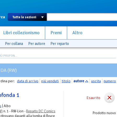
rca
Libri collezionismo
Premi
Altro
Per collana
Per autore
Per reparto
Ù PROFON...
DA (RW)
dina per:
data di arrivo
più venduti
titolo
autore
uscita
numero
ofonda 1
Esaurito
s
| Albo
W)
n. 1 - RW-Lion -
Reparto DC Comics
Prodotto nuovo
 ritrovano davanti alla tomba di Bruce