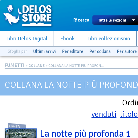
Ricerca
Libri Delos Digital
Ebook
Libri collezionismo
Sfoglia per
Ultimi arrivi
Per editore
Per collana
Per autore
FUMETTI
>
COLLANE
> COLLANA LA NOTTE PIÙ PROFON...
COLLANA LA NOTTE PIÙ PROFOND
Ordi
venduti
titolo
FUMETTI
La notte più profonda 1