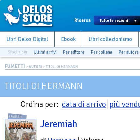
Ricerca
Libri Delos Digital
Ebook
Libri collezionismo
Sfoglia per
Ultimi arrivi
Per editore
Per collana
Per autore
FUMETTI
>
AUTORI
> TITOLI DI HERMANN
TITOLI DI HERMANN
Ordina per:
data di arrivo
più vend
FUMETTI
Jeremiah