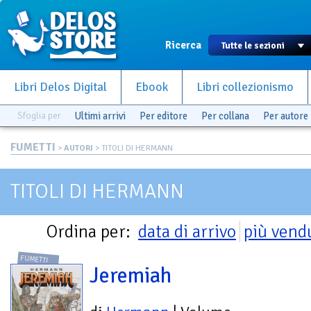
Ricerca
Libri Delos Digital
Ebook
Libri collezionismo
Sfoglia per
Ultimi arrivi
Per editore
Per collana
Per autore
FUMETTI
>
AUTORI
> TITOLI DI HERMANN
TITOLI DI HERMANN
Ordina per:
data di arrivo
più vend
FUMETTI
Jeremiah