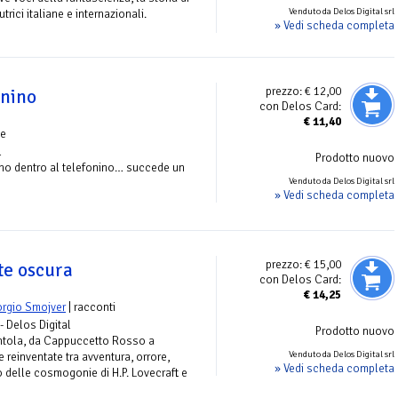
Venduto da Delos Digital srl
trici italiane e internazionali.
» Vedi scheda completa
prezzo:
€ 12,00
onino
con Delos Card:
€
11,40
le
l
Prodotto nuovo
ono dentro al telefonino… succede un
Venduto da Delos Digital srl
» Vedi scheda completa
prezzo:
€ 15,00
te oscura
con Delos Card:
€
14,25
orgio Smojver
| racconti
 - Delos Digital
Prodotto nuovo
ntola, da Cappuccetto Rosso a
Venduto da Delos Digital srl
 reinventate tra avventura, orrore,
» Vedi scheda completa
 delle cosmogonie di H.P. Lovecraft e