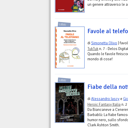
un genere attraverso le au
LIBRI
Favole al telef
di
Simonetta Olivo
| favo
TukTuk
n. 7 - Delos Digita
Quando le favole finisc
mondo di cose!
LIBRI
Fiabe della not
di
Alessandro Iascy
e
Gi
Heroic Fantasy Italia
n. 2
Da Biancaneve a Cenere
Barbablù: La fiabe famose
humor nero, sullo sfondo
Clark Ashton Smith.