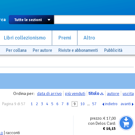
rca
Libri collezionismo
Premi
Altro
Per collana
Per autore
Riviste e abbonamenti
Pubblicità
Ordina per:
data di arrivo
più venduti
titolo
autore
uscita
Pagina 9 di 57
1
2
3
4
5
6
7
8
9
10
...
57
indietro
avanti
prezzo:
€ 17,00
con Delos Card:
€
16,15
lo
| racconti