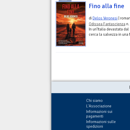
Fino alla fine
di
Delos Veronesi
| roma
Odissea Fantascienza
n.
In un’Italia devastata da
cerca la salvezza in una 
Chi siamo
L'Associazione
Informazioni sui
pagamenti
Informazioni sulle
spedizioni