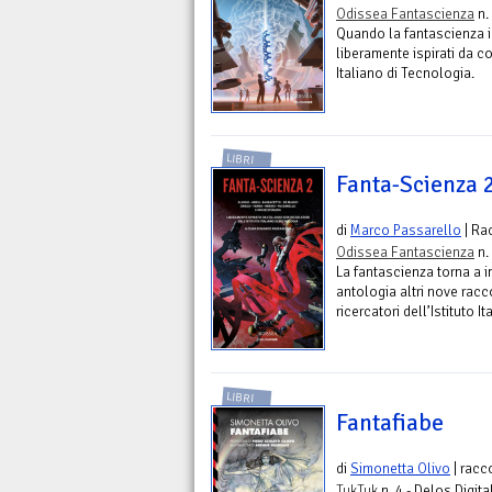
Odissea Fantascienza
n.
Quando la fantascienza i
liberamente ispirati da co
Italiano di Tecnologia.
LIBRI
Fanta-Scienza 
di
Marco Passarello
| Ra
Odissea Fantascienza
n.
La fantascienza torna a i
antologia altri nove racc
ricercatori dell’Istituto I
LIBRI
Fantafiabe
di
Simonetta Olivo
| racc
TukTuk
n. 4 - Delos Digita