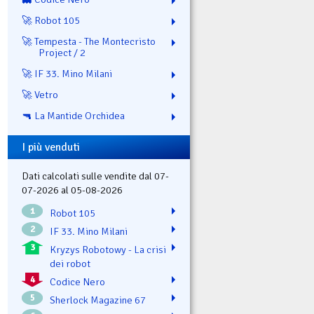
🚀 Robot 105
🚀 Tempesta - The Montecristo
Project / 2
🚀 IF 33. Mino Milani
🚀 Vetro
🔫 La Mantide Orchidea
I più venduti
Dati calcolati sulle vendite dal 07-
07-2026 al 05-08-2026
1
Robot 105
2
IF 33. Mino Milani
3
Kryzys Robotowy - La crisi
dei robot
4
Codice Nero
5
Sherlock Magazine 67