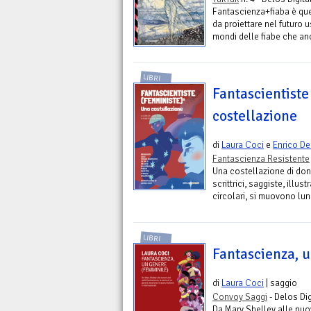
Fantascienza+fiaba è que
da proiettare nel futuro 
mondi delle fiabe che an
LIBRI
Fantascientiste
costellazione
di
Laura Coci
e
Enrico De
Fantascienza Resistente
Una costellazione di don
scrittrici, saggiste, illus
circolari, si muovono lung
LIBRI
Fantascienza, 
di
Laura Coci
| saggio
Convoy Saggi
- Delos Dig
Da Mary Shelley alle nuov