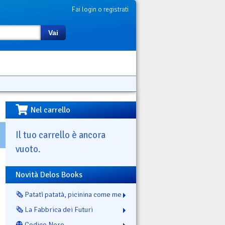
Fai login o registrati
Vai
Nel carrello
Il tuo carrello è ancora
vuoto.
Novità Delos Books
🗞️ Patatì patatà, picinina come me
🗞️ La Fabbrica dei Futuri
👻 Codice Nero