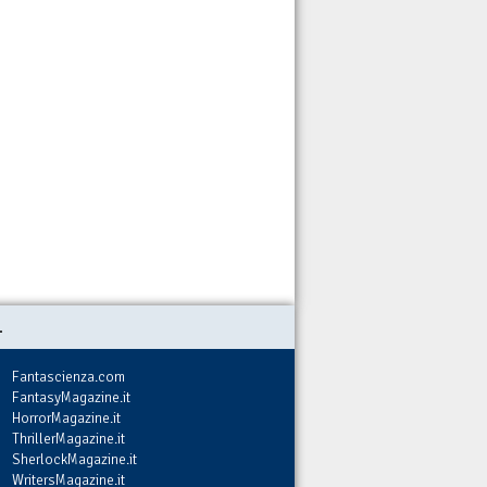
.
Fantascienza.com
FantasyMagazine.it
HorrorMagazine.it
ThrillerMagazine.it
SherlockMagazine.it
WritersMagazine.it