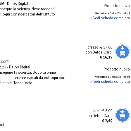
 86 - Delos Digital
Prodotto nuovo
nsegue la scienza. Nove racconti
Venduto da Delos Digital srl
lloqui con ricercatori dell’Istituto
» Vedi scheda completa
prezzo:
€ 17,00
2
con Delos Card:
€
16,15
cconti
 123 - Delos Digital
Prodotto nuovo
nseguire la scienza. Dopo la prima
Venduto da Delos Digital srl
onti liberamente ispirati da colloqui con
» Vedi scheda completa
taliano di Tecnologia.
prezzo:
€ 8,00
con Delos Card:
€
7,60
onti
l