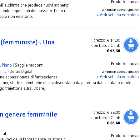
Prodotto nuovo
ll’alchimia che produce nuovi archetipi
Venduto da Delos Digital srl
usando ingredienti del passato. Ecco i
» Vedi scheda completa
cora non esistono.
prezzo:
€ 14,00
 (femministe)ⁿ. Una
con Delos Card:
€
13,30
Prodotto nuovo
l Piano
| Saggi e racconti
n. 5 - Delos Digital
Venduto da Delos Digital srl
» Vedi scheda completa
ne appassionate di fantascienza:
tratrici, stelle eccentriche che si discostano da percorsi dati, rifiutano orbite
o traiettorie altre. Libere,
prezzo:
€ 28,00
un genere femminile
con Delos Card:
€
26,60
ital
Prodotto nuovo
e voci della fantascienza, la storia di