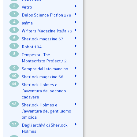
2
Vetro
3
Delos Science Fiction 278
4
ənima
5
Writers Magazine Italia 73
6
Sherlock magazine 67
7
Robot 104
8
Tempesta - The
Montecristo Project / 2
9
Sempre dal lato mancino
10
Sherlock magazine 66
11
Sherlock Holmes e
l'avventura del secondo
cadavere
12
Sherlock Holmes e
l’avventura del gentiluomo
omicida
13
Dagli archivi di Sherlock
Holmes