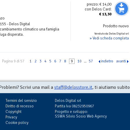
prezzo:
€ 14,00
con Delos Card:
€
13,30
nzo
 155 - Delos Digital
Prodotto nuovo
l cambiamento climatico una famiglia
Venduto da Delos Digital srl
fuga disperata.
» Vedi scheda completa
Pagina 9 di 57
1
2
3
4
5
6
7
8
9
10
...
57
indietro
avanti
Problemi? Scrivi una mail a
staff@delosstore.it
, ti aiutiamo subito
Termini del servizio
Delos Digital srl
Diritto di recesso
Partita Iva 08232950967
Copyright
Progetto e sviluppo:
SSWA Silvio Sosio Web Agency
Privacy
Cookie policy