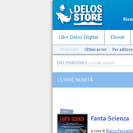
Rice
Libri Delos Digital
Ebook
Sfoglia per
Ultimi arrivi
Per editore
DELOSBOOKS
> ULTIME NOVITÀ
ULTIME NOVITÀ
LIBRI
Fanta-Scienza
a cura di
Marco Passarel