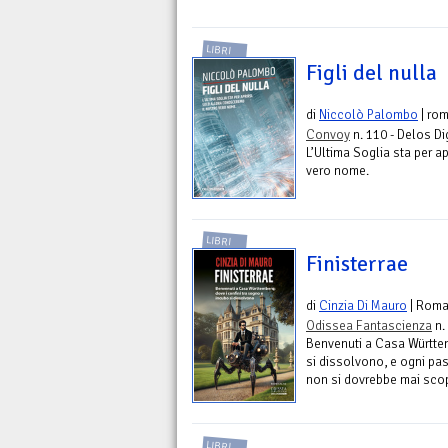
LIBRI
Figli del nulla
di
Niccolò Palombo
| ro
Convoy
n. 110 - Delos Di
L’Ultima Soglia sta per a
vero nome.
LIBRI
Finisterrae
di
Cinzia Di Mauro
| Rom
Odissea Fantascienza
n.
Benvenuti a Casa Württem
si dissolvono, e ogni pa
non si dovrebbe mai scop
LIBRI