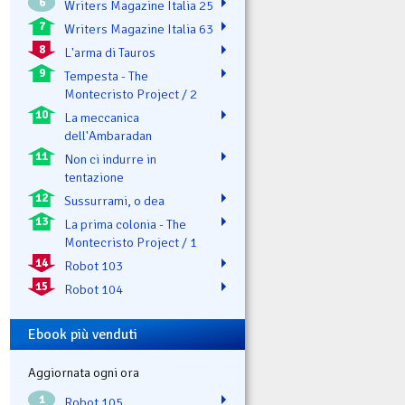
6
Writers Magazine Italia 25
7
Writers Magazine Italia 63
8
L'arma di Tauros
9
Tempesta - The
Montecristo Project / 2
10
La meccanica
dell'Ambaradan
11
Non ci indurre in
tentazione
12
Sussurrami, o dea
13
La prima colonia - The
Montecristo Project / 1
14
Robot 103
15
Robot 104
Ebook più venduti
Aggiornata ogni ora
1
Robot 105