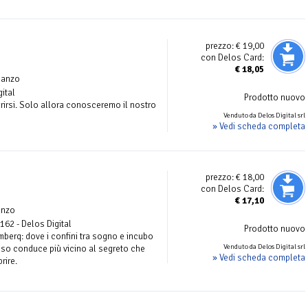
prezzo:
€ 19,00
con Delos Card:
€
18,05
manzo
gital
Prodotto nuovo
prirsi. Solo allora conosceremo il nostro
Venduto da Delos Digital srl
» Vedi scheda completa
prezzo:
€ 18,00
con Delos Card:
€
17,10
anzo
 162 - Delos Digital
Prodotto nuovo
berq: dove i confini tra sogno e incubo
Venduto da Delos Digital srl
sso conduce più vicino al segreto che
» Vedi scheda completa
rire.