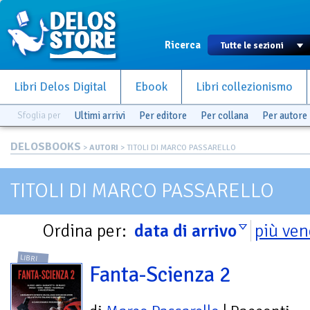
Ricerca
Libri Delos Digital
Ebook
Libri collezionismo
Sfoglia per
Ultimi arrivi
Per editore
Per collana
Per autore
DELOSBOOKS
>
AUTORI
> TITOLI DI MARCO PASSARELLO
TITOLI DI MARCO PASSARELLO
Ordina per:
data di arrivo
più ven
LIBRI
Fanta-Scienza 2